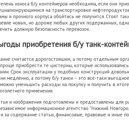
епень износа б/у контейнеров необходима, если они при
ециализирующимися на транспортировке нефтепродуктов.
амы и прочного корпуса обойтись не получится. Стоят так
евле новых, но дороже любых других подержанных, одна
ечить должную безопасность перевозок.
ыгоды приобретения б/у танк-конте
ание считается дорогостоящим, а потому отдельным орг
проще приобрести те цистерны, которые использовались 
нии. Срок эксплуатации у подобных конструкций довольн
ни медленно, а потому б/у танки – это всё-таки выгодно
можно уменьшить расходы на покупку и получить в итог
оголетнего применения.
атья и изображения подготовлены и предоставлены для 
Независимое информационное агентство "Нижний Новгоро
и за содержание статьи, финансовые, правовые и иные п