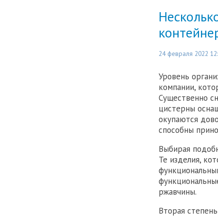
Несколько
контейне
24 февраля 2022 12
Уровень органи
компании, кото
Существенно сн
цистерны оснащ
окупаются дово
способны прино
Выбирая подобн
Те изделия, ко
функциональным
функциональные
ржавчины.
Вторая степень