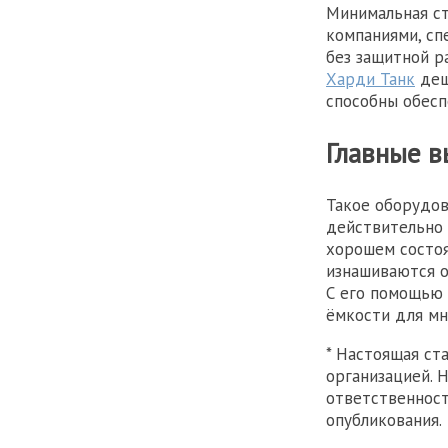
Минимальная ст
компаниями, сп
без защитной р
Харди Танк
деш
способны обесп
Главные в
Такое оборудов
действительно 
хорошем состоя
изнашиваются о
С его помощью 
ёмкости для мн
* Настоящая ст
организацией. 
ответственност
опубликования.