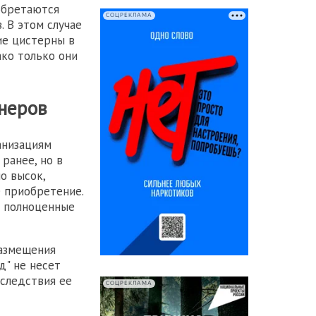
обретаются
СОЦРЕКЛАМА
 В этом случае
ие цистерны в
ко только они
йнеров
анизациям
ранее, но в
о высок,
е приобретение.
е полноценные
размещения
д" не несет
оследствия ее
СОЦРЕКЛАМА