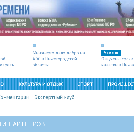
Минэнерго дало добро на
Эксклюзив
ной
АЭС в Нижегородской
Озвучены сроки
мотреть
области
канатки в Нижн
ВО
КУЛЬТУРА И ОТДЫХ
СПОРТ
ПРОИСШЕС
Комментарии
Экспертный клуб
ТИ ПАРТНЕРОВ