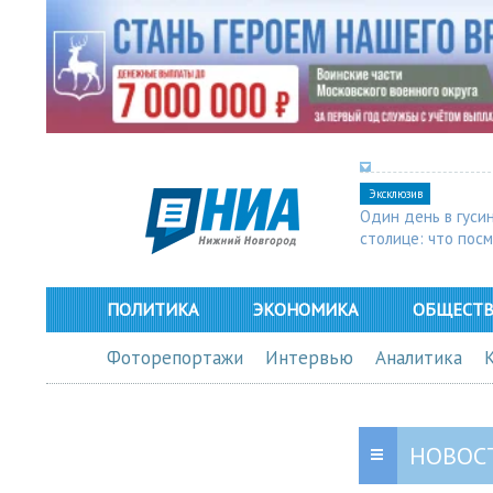
Эксклюзив
Один день в гуси
столице: что пос
в Арзамасе
ПОЛИТИКА
ЭКОНОМИКА
ОБЩЕСТ
Фоторепортажи
Интервью
Аналитика
НОВОС