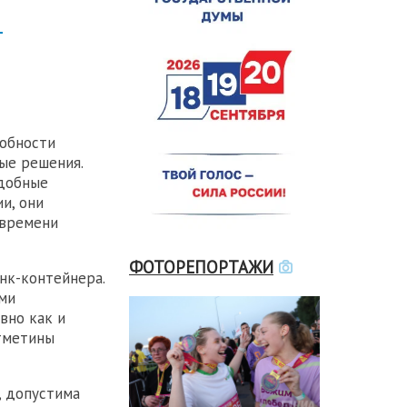
-
собности
ые решения.
одобные
и, они
 времени
ФОТОРЕПОРТАЖИ
нк-контейнера.
ыми
вно как и
отметины
, допустима