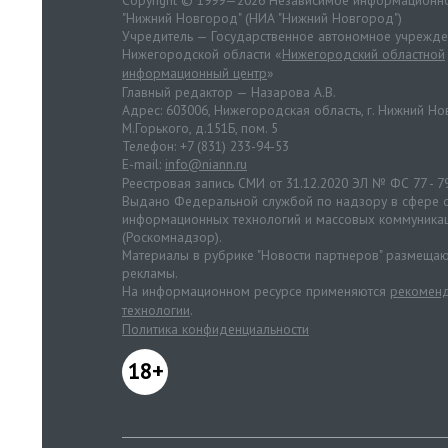
Copyright © 1999—2026 Независимое информационно
"Нижний Новгород" (НИА "Нижний Новгород")
Учредитель — Государственное автономное учрежд
Нижегородской области «
Нижегородский областной
информационный центр
»
Главный редактор — Назарова А.В.
Адрес: 603006, Нижегородская область, г. Нижний Нов
М.Горького, д.151Б, пом. 5
Телефон: +7 (831) 233-94-53
E-mail:
info@niann.ru
Реестровая запись СМИ от 31.12.2020 ЭЛ № ФС 77 - 7
Выдано Федеральной службой по надзору в сфере с
информационных технологий и массовых коммуника
(Роскомнадзор).
Материалы в рубрике "Новости партнеров" размещаю
рекламы.
На информационном ресурсе применяются
рекоменд
технологии
.
Политика конфиденциальности
18+