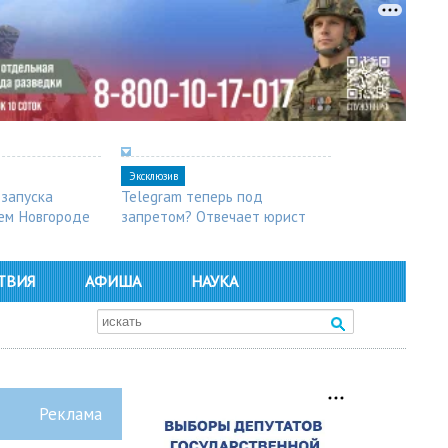
Эксклюзив
 запуска
Telegram теперь под
ем Новгороде
запретом? Отвечает юрист
ТВИЯ
АФИША
НАУКА