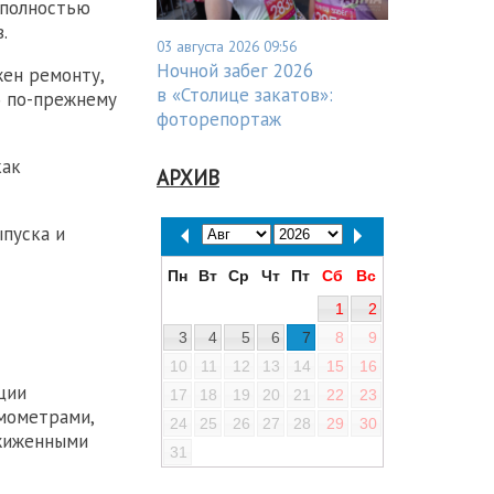
 полностью
.
03 августа 2026 09:56
Ночной забег 2026
жен ремонту,
в «Столице закатов»:
ю по-прежнему
фоторепортаж
как
АРХИВ
пуска и
Пн
Вт
Ср
Чт
Пт
Сб
Вс
1
2
3
4
5
6
7
8
9
10
11
12
13
14
15
16
ции
17
18
19
20
21
22
23
мометрами,
24
25
26
27
28
29
30
сжиженными
31