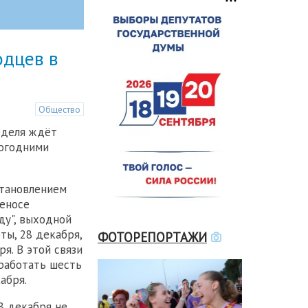
одцев в
Общество
еделя ждёт
огодними
становлением
еносе
ду", выходной
ты, 28 декабря,
ФОТОРЕПОРТАЖИ
я. В этой связи
работать шесть
абря.
8 декабря не