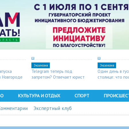
Эксклюзив
Эксклюзив
апуска
Telegram теперь под
Один день в гу
м Новгороде
запретом? Отвечает юрист
столице: что п
в Арзамасе
ВО
КУЛЬТУРА И ОТДЫХ
СПОРТ
ПРОИСШЕС
Комментарии
Экспертный клуб