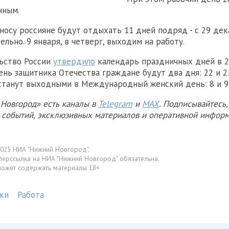
нным.
носу россияне будут отдыхать 11 дней подряд - с 29 дек
льно. 9 января, в четверг, выходим на работу.
ьство России
утвердило
календарь праздничных дней в 2
нь защитника Отечества граждане будут два дня: 22 и 2
станут выходными в Международный женский день: 8 и 9
Новгород» есть каналы в
Telegram
и
MAX
. Подписывайтесь,
х событий, эксклюзивных материалов и оперативной информ
025 НИА "Нижний Новгород".
перссылка на НИА "Нижний Новгород" обязательна.
может содержать материалы 18+
ки
Работа