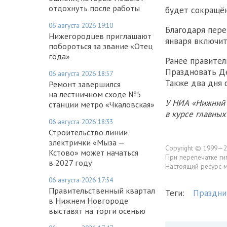
отдохнуть после работы
будет сокращё
06 августа 2026 19:10
Благодаря пере
Нижегородцев приглашают
января включите
побороться за звание «Отец
года»
Ранее правител
Праздновать Де
06 августа 2026 18:57
Также два дня 
Ремонт завершился
на лестничном сходе №5
У НИА «Нижний 
станции метро «Чкаловская»
в курсе главны
06 августа 2026 18:33
Строительство линии
электрички «Мыза —
Copyright © 1999—2
Кстово» может начаться
При перепечатке ги
в 2027 году
Настоящий ресурс 
06 августа 2026 17:54
Правительственный квартал
Теги:
Праздни
в Нижнем Новгороде
выставят на торги осенью