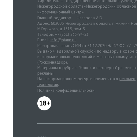
Учредитель — Государственное автономное учрежд
Нижегородской области «
Нижегородский областной
информационный центр
»
Главный редактор — Назарова А.В.
Адрес: 603006, Нижегородская область, г. Нижний Нов
М.Горького, д.151Б, пом. 5
Телефон: +7 (831) 233-94-53
E-mail:
info@niann.ru
Реестровая запись СМИ от 31.12.2020 ЭЛ № ФС 77 - 7
Выдано Федеральной службой по надзору в сфере с
информационных технологий и массовых коммуника
(Роскомнадзор).
Материалы в рубрике "Новости партнеров" размещаю
рекламы.
На информационном ресурсе применяются
рекоменд
технологии
.
Политика конфиденциальности
18+