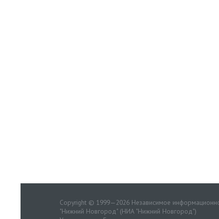
Copyright © 1999—2026 Независимое информационно
"Нижний Новгород" (НИА "Нижний Новгород")