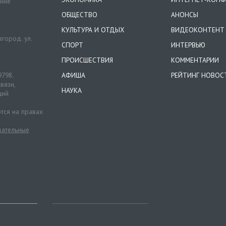
ение
ОБЩЕСТВО
АНОНСЫ
КУЛЬТУРА И ОТДЫХ
ВИДЕОКОНТЕНТ
город. ул.
СПОРТ
ИНТЕРВЬЮ
ПРОИСШЕСТВИЯ
КОММЕНТАРИИ
9798.
АФИША
РЕЙТИНГ НОВОС
вязи,
НАУКА
ций
тся на правах
ательные