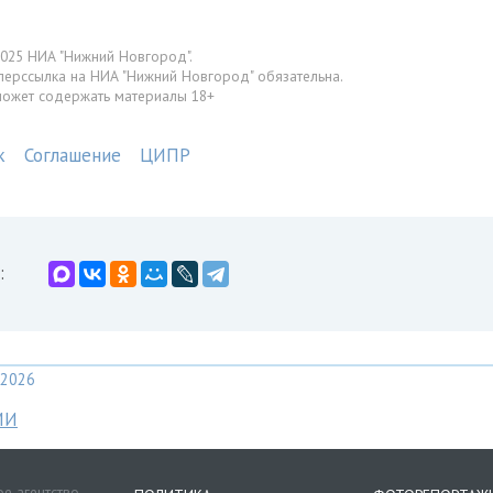
025 НИА "Нижний Новгород".
перссылка на НИА "Нижний Новгород" обязательна.
может содержать материалы 18+
к
Соглашение
ЦИПР
:
2026
МИ
е агентство