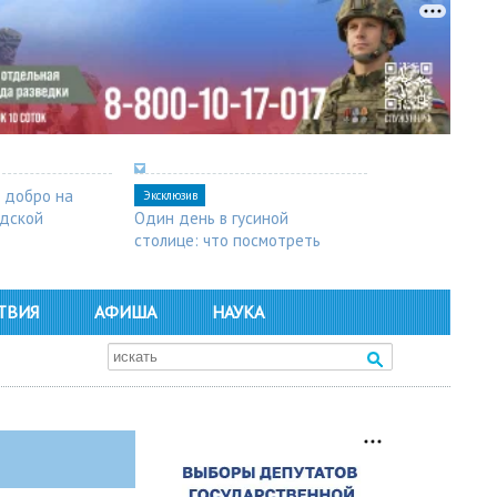
 добро на
Эксклюзив
одской
Один день в гусиной
столице: что посмотреть
в Арзамасе
ТВИЯ
АФИША
НАУКА