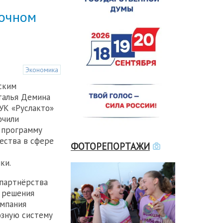
рочном
Экономика
ским
талья Демина
УК «Руслакто»
ючили
 программу
ества в сфере
ФОТОРЕПОРТАЖИ
ки.
партнёрства
 решения
омпания
озную систему