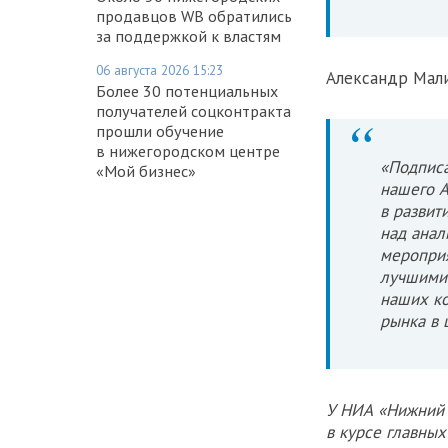
продавцов WB обратились
за поддержкой к властям
06 августа 2026 15:23
Александр Мали
Более 30 потенциальных
получателей соцконтракта
прошли обучение
в нижегородском центре
«Подписа
«Мой бизнес»
нашего А
в развит
над анал
мероприя
лучшими 
наших ко
рынка в 
У НИА «Нижний 
в курсе главны