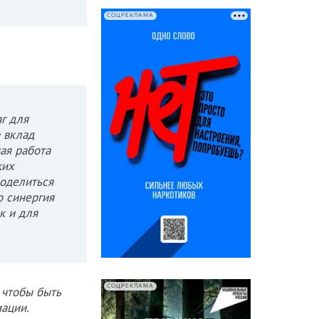
СОЦРЕКЛАМА
г для
 вклад
ая работа
ких
поделиться
 синергия
к и для
СОЦРЕКЛАМА
 чтобы быть
ации.