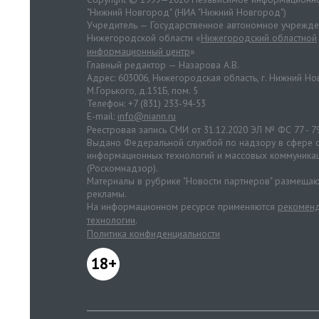
"Нижний Новгород" (НИА "Нижний Новгород")
Учредитель — Государственное автономное учрежд
Нижегородской области «
Нижегородский областной
информационный центр
»
Главный редактор — Назарова А.В.
Адрес: 603006, Нижегородская область, г. Нижний Нов
М.Горького, д.151Б, пом. 5
Телефон: +7 (831) 233-94-53
E-mail:
info@niann.ru
Реестровая запись СМИ от 31.12.2020 ЭЛ № ФС 77 - 7
Выдано Федеральной службой по надзору в сфере с
информационных технологий и массовых коммуника
(Роскомнадзор).
Материалы в рубрике "Новости партнеров" размещаю
рекламы.
На информационном ресурсе применяются
рекоменд
технологии
.
Политика конфиденциальности
18+