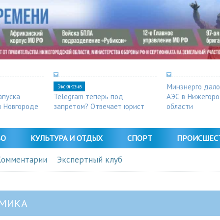
Минэнерго дало
Эксклюзив
апуска
Telegram теперь под
АЭС в Нижегор
м Новгороде
запретом? Отвечает юрист
области
ВО
КУЛЬТУРА И ОТДЫХ
СПОРТ
ПРОИСШЕС
Комментарии
Экспертный клуб
МИКА