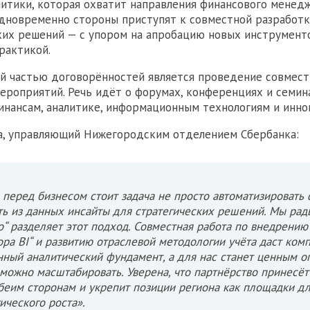
литики, которая охватит направления финансового менедж
Одновременно стороны приступят к совместной разработ
их решений — с упором на апробацию новых инструмент
рактикой.
й частью договорённостей является проведение совмест
ероприятий. Речь идёт о форумах, конференциях и семин
нансам, аналитике, информационным технологиям и инно
а, управляющий Нижегородским отделением Сбербанка:
 перед бизнесом стоит задача не просто автоматизировать
ть из данных инсайты для стратегических решений. Мы рады
о“ разделяет этот подход. Совместная работа по внедрению
ора BI“ и развитию отраслевой методологии учёта даст ком
ный аналитический фундамент, а для нас станет ценным о
можно масштабировать. Уверена, что партнёрство принесё
беим сторонам и укрепит позиции региона как площадки д
ического роста».