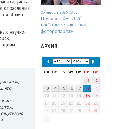
мента, учёта
ке отраслевых
03 августа 2026 09:56
ов и обмен
Ночной забег 2026
в «Столице закатов»:
фоторепортаж
ных научно-
арах,
вациям.
АРХИВ
Пн
Вт
Ср
Чт
Пт
Сб
Вс
1
2
 финансы,
, что
3
4
5
6
7
8
9
10
11
12
13
14
15
16
пании
17
18
19
20
21
22
23
пытом,
24
25
26
27
28
29
30
т ощутимую
31
ля