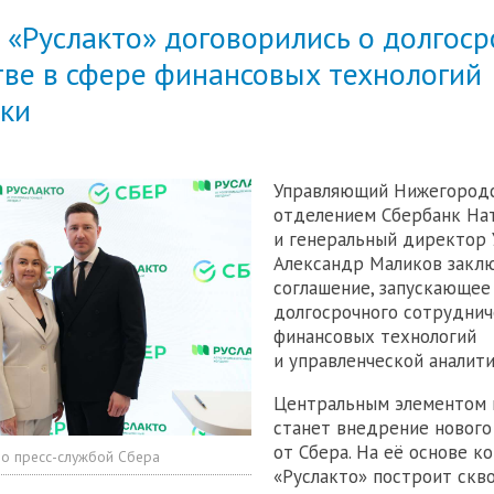
 «Руслакто» договорились о долгос
тве в сфере финансовых технологий
ики
Управляющий Нижегород
отделением Сбербанк На
и генеральный директор 
Александр Маликов закл
соглашение, запускающее
долгосрочного сотруднич
финансовых технологий
и управленческой аналити
Центральным элементом 
станет внедрение нового
от Сбера. На её основе к
о пресс-службой Сбера
«Руслакто» построит скв