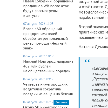
Павел Солодкий: обращения
визуальной ана
продавцов WB после атак
и отчётности. 
будут рассмотрены
методологическ
в августе
наработанной п
07 августа 2026 11:25
Второй значимо
Более 460 обращений
практических м
предпринимателей
посвящённых фи
обработал региональный
центр помощи «Честный
Наталья Демин
знак»
07 августа 2026 10:17
Нижний Новгород направит
462 млн рублей
«Сегодня
на общественный порядок
а получа
„Руслакт
07 августа 2026 09:12
„Навигат
Четверть нижегородских
водителей сократила
современ
поездки из-за цен на бензин
который 
пользу о
07 августа 2026 07:12
Эксклюзив
технолог
Около 50 нижегородских