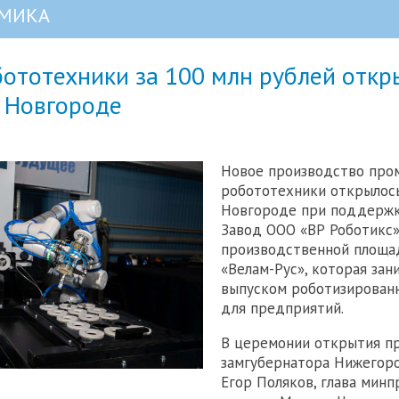
МИКА
ототехники за 100 млн рублей откр
 Новгороде
Новое производство про
робототехники открылос
Новгороде при поддержк
Завод ООО «ВР Роботикс»
производственной площа
«Велам-Рус», которая зан
выпуском роботизирован
для предприятий.
В церемонии открытия пр
замгубернатора Нижегор
Егор Поляков, глава мин