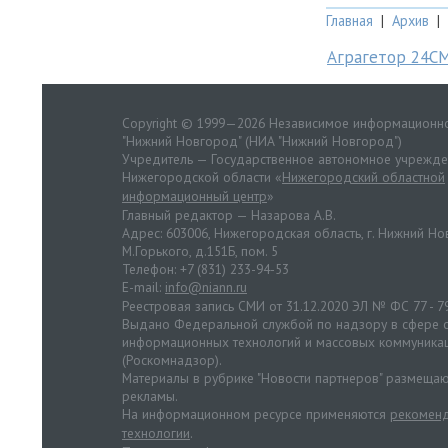
Главная
|
Архив
|
Аграгетор 24С
Copyright © 1999—2026 Независимое информационно
"Нижний Новгород" (НИА "Нижний Новгород")
Учредитель — Государственное автономное учрежд
Нижегородской области «
Нижегородский областной
информационный центр
»
Главный редактор — Назарова А.В.
Адрес: 603006, Нижегородская область, г. Нижний Нов
М.Горького, д.151Б, пом. 5
Телефон: +7 (831) 233-94-53
E-mail:
info@niann.ru
Реестровая запись СМИ от 31.12.2020 ЭЛ № ФС 77 - 7
Выдано Федеральной службой по надзору в сфере с
информационных технологий и массовых коммуника
(Роскомнадзор).
Материалы в рубрике "Новости партнеров" размещаю
рекламы.
На информационном ресурсе применяются
рекоменд
технологии
.