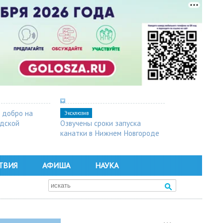
 добро на
Эксклюзив
одской
Озвучены сроки запуска
канатки в Нижнем Новгороде
ТВИЯ
АФИША
НАУКА