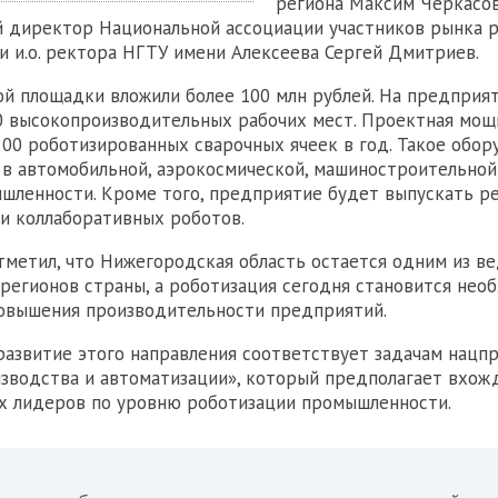
региона Максим Черкасов
 директор Национальной ассоциации участников рынка 
и и.о. ректора НГТУ имени Алексеева Сергей Дмитриев.
ой площадки вложили более 100 млн рублей. На предприя
0 высокопроизводительных рабочих мест. Проектная мощ
200 роботизированных сварочных ячеек в год. Такое обо
 в автомобильной, аэрокосмической, машиностроительной
шленности. Кроме того, предприятие будет выпускать ре
и коллаборативных роботов.
тметил, что Нижегородская область остается одним из в
егионов страны, а роботизация сегодня становится не
овышения производительности предприятий.
 развитие этого направления соответствует задачам нацп
зводства и автоматизации», который предполагает вхож
х лидеров по уровню роботизации промышленности.