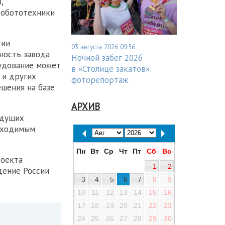
,
робототехники
тии
03 августа 2026 09:56
ность завода
Ночной забег 2026
рудование может
в «Столице закатов»:
 и других
фоторепортаж
шения на базе
АРХИВ
едущих
обходимым
Пн
Вт
Ср
Чт
Пт
Сб
Вс
роекта
1
2
дение России
3
4
5
6
7
8
9
10
11
12
13
14
15
16
17
18
19
20
21
22
23
24
25
26
27
28
29
30