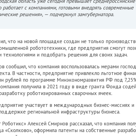
одская область уже сегодня превышает среднероссийские
о работает с компаниями, готовыми внедрять современные
ические решения», — подчеркнул замгубернатора.
ил, что на новой площадке создан не только производств
омышленной робототехники, где предприятия смогут поз
 технологиями и подобрать решения для своих задач.
в сообщил, что компания воспользовалась мерами госпо
екта. В частности, предприятие привлекло льготное фин
лн рублей по программе Минэкономразвития РФ под 7,25
компания получила в 2021 году в виде гранта Фонда соде
разработку роботизированных сварочных ячеек.
едприятие участвует в международных бизнес-миссиях и
поддержке региональной инфраструктуры бизнеса.
 Роботикс» Алексей Смирнов рассказал, что компания пол
а «Сколково», оформила патенты на собственные разрабо