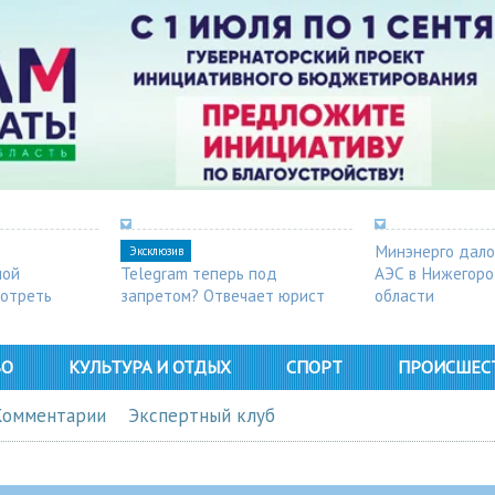
Минэнерго дало
Эксклюзив
ной
Telegram теперь под
АЭС в Нижегор
мотреть
запретом? Отвечает юрист
области
ВО
КУЛЬТУРА И ОТДЫХ
СПОРТ
ПРОИСШЕС
Комментарии
Экспертный клуб