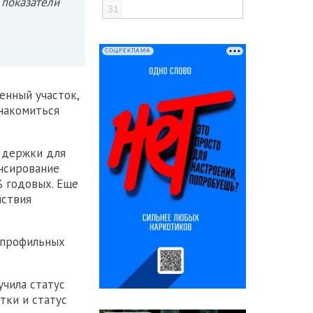
 показатели
31
СОЦРЕКЛАМА
енный участок,
накомиться
ддержки для
ансирование
% годовых. Еще
йствия
 профильных
учила статус
тки и статус