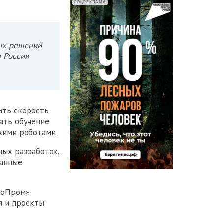
СОЦРЕКЛАМА
ных решений
 России
ить скорость
ать обучение
кими роботами.
ных разработок,
ванные
боПром».
я и проекты