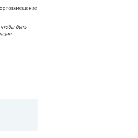
мпортозамещение
 чтобы быть
ации.