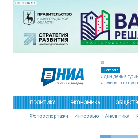
СОЦРЕКЛАМА
Эксклюзив
Один день в гуси
столице: что пос
в Арзамасе
ПОЛИТИКА
ЭКОНОМИКА
ОБЩЕСТ
Фоторепортажи
Интервью
Аналитика