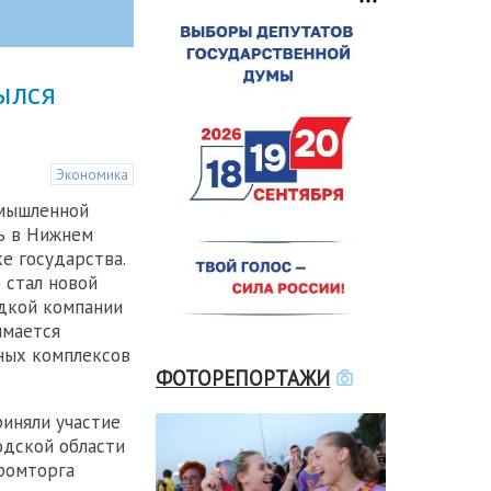
ылся
Экономика
мышленной
ь в Нижнем
е государства.
 стал новой
дкой компании
имается
ных комплексов
ФОТОРЕПОРТАЖИ
иняли участие
одской области
промторга