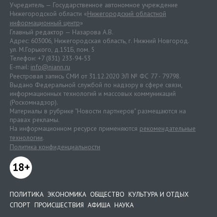
Учредитель — Государственное автономное учреждение
Нижегородской области «
Нижегородский областной
информационный центр
»
Главный редактор — Назарова А.В.
Адрес: 603006, Нижегородская область, г. Нижний Новгород.
ул. М.Горького, д.151Б, пом. 5
Телефон: +7 (831) 233-94-53
E-mail:
info@niann.ru
Реестровая запись СМИ от 31.12.2020 ЭЛ № ФС 77 - 79798.
Выдано Федеральной службой по надзору в сфере связи,
информационных технологий и массовых коммуникаций
(Роскомнадзор).
Материалы в рубрике "Новости партнеров" размещаются на
правах рекламы.
На информационном ресурсе применяются
рекомендательные
технологии
.
Политика конфиденциальности
18+
ПОЛИТИКА
ЭКОНОМИКА
ОБЩЕСТВО
КУЛЬТУРА И ОТДЫХ
СПОРТ
ПРОИСШЕСТВИЯ
АФИША
НАУКА