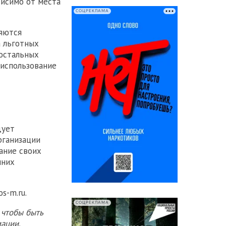
исимо от места
СОЦРЕКЛАМА
яются
а льготных
 остальных
 использование
дует
рганизации
ание своих
шних
os-m.ru.
СОЦРЕКЛАМА
 чтобы быть
ации.