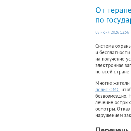
От терап
по госуд
05 июня 2026 12:56
Система охраны
и бесплатности
на получение ус
электронная за
по всей стране
Многие жители 
полис ОМС
, чт
безвозмездно. 
лечение острых
осмотры. Отказ
нарушением зак
Перечень 