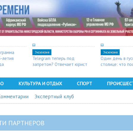
ограмма
Эксклюзив
Эксклюзив
5-летия
Telegram теперь под
Один день в гу
да
запретом? Отвечает юрист
столице: что п
в Арзамасе
ВО
КУЛЬТУРА И ОТДЫХ
СПОРТ
ПРОИСШЕС
Комментарии
Экспертный клуб
ТИ ПАРТНЕРОВ