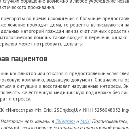
 случаях обращение возможно в любое учреждение незав
актического проживания.
 препараты во время нахождения в больнице предоставл
и же лечение проходит дома, то рецепты выписываются н
тдельных категорий граждан или за счет личных средств
матологическая помощь также входит в перечень, однако
ериалов может потребовать доплаты.
рав пациентов
нии конфликтов или отказов в предоставлении услуг сле
траховую компанию, выдавшую документ. Специалисты о
аться в ситуации и восстановят нарушенные интересы. Зн
 получать качественную медицинскую поддержку без ли
рат и стресса.
К «Ингосстрах-М». Erid: 2SDnjdcqUJv. ИНН 5256048032 ing
Новгород» есть каналы в
Telegram
и
MAX
. Подписывайтесь,
х событий, эксклюзивных материалов и оперативной информ