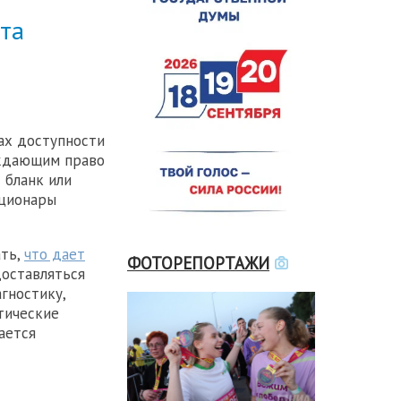
та
ах доступности
рждающим право
 бланк или
ационары
ать,
что дает
ФОТОРЕПОРТАЖИ
доставляться
гностику,
тические
ается