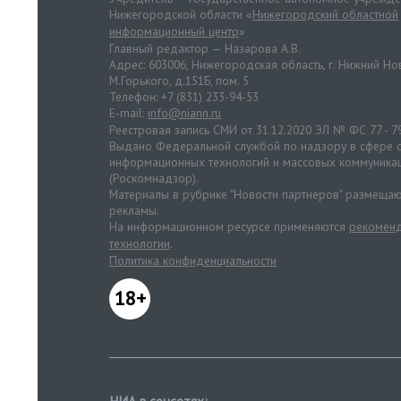
Нижегородской области «
Нижегородский областной
информационный центр
»
Главный редактор — Назарова А.В.
Адрес: 603006, Нижегородская область, г. Нижний Нов
М.Горького, д.151Б, пом. 5
Телефон: +7 (831) 233-94-53
E-mail:
info@niann.ru
Реестровая запись СМИ от 31.12.2020 ЭЛ № ФС 77 - 7
Выдано Федеральной службой по надзору в сфере с
информационных технологий и массовых коммуника
(Роскомнадзор).
Материалы в рубрике "Новости партнеров" размещаю
рекламы.
На информационном ресурсе применяются
рекоменд
технологии
.
Политика конфиденциальности
18+