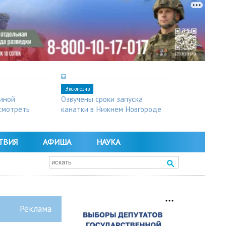
Эксклюзив
синой
Озвучены сроки запуска
осмотреть
канатки в Нижнем Новгороде
ТВИЯ
АФИША
НАУКА