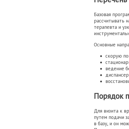
Базовая програ
рассчитывать н
терапевта и уз
инструментальн
Основные напр
скорую по
стационар
ведение б
диспансер
восстанов
Порядок 
Для визита к в
путем подачи з
в базу, и он м