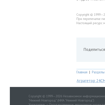
Copyright © 1999—2
При перепечатке ги
Настоящий ресурс 
Поделиться
Главная
|
Разделы
Аграгетор 24С
Copyright © 1999—2026 Независимое информационно
"Нижний Новгород" (НИА "Нижний Новгород")
Учредитель — Государственное автономное учрежд