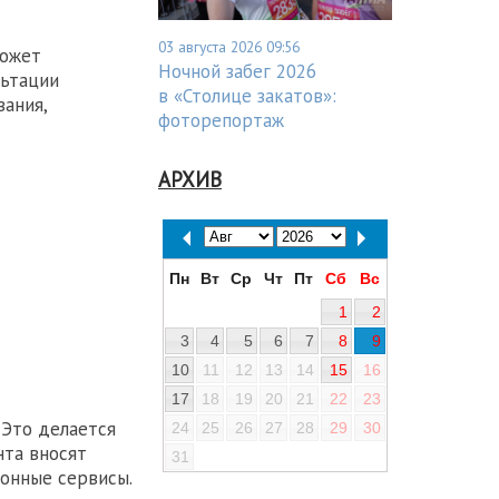
03 августа 2026 09:56
может
Ночной забег 2026
льтации
в «Столице закатов»:
вания,
фоторепортаж
АРХИВ
Пн
Вт
Ср
Чт
Пт
Сб
Вс
1
2
3
4
5
6
7
8
9
10
11
12
13
14
15
16
17
18
19
20
21
22
23
 Это делается
24
25
26
27
28
29
30
нта вносят
31
ронные сервисы.