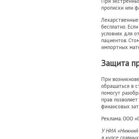
При экстренных
прописки или ф
Лекарственные
бесплатно. Есл
условиях для о
пациентов. Сто
импортных мат
Защита п
При возникнове
обращаться в с
помогут разобр
прав позволяет
финансовых зат
Реклама. ООО «С
У НИА «Нижний 
в курсе главны