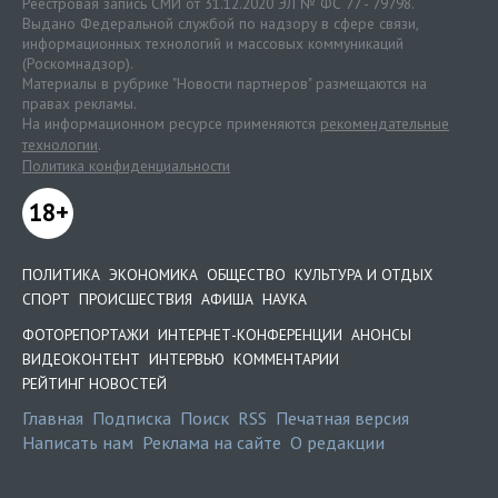
Реестровая запись СМИ от 31.12.2020 ЭЛ № ФС 77 - 79798.
Выдано Федеральной службой по надзору в сфере связи,
информационных технологий и массовых коммуникаций
(Роскомнадзор).
Материалы в рубрике "Новости партнеров" размещаются на
правах рекламы.
На информационном ресурсе применяются
рекомендательные
технологии
.
Политика конфиденциальности
18+
ПОЛИТИКА
ЭКОНОМИКА
ОБЩЕСТВО
КУЛЬТУРА И ОТДЫХ
СПОРТ
ПРОИСШЕСТВИЯ
АФИША
НАУКА
ФОТОРЕПОРТАЖИ
ИНТЕРНЕТ-КОНФЕРЕНЦИИ
АНОНСЫ
ВИДЕОКОНТЕНТ
ИНТЕРВЬЮ
КОММЕНТАРИИ
РЕЙТИНГ НОВОСТЕЙ
Главная
Подписка
Поиск
RSS
Печатная версия
Написать нам
Реклама на сайте
О редакции