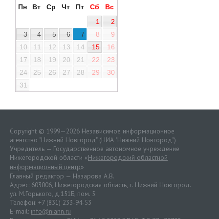
Пн
Вт
Ср
Чт
Пт
Сб
Вс
1
2
3
4
5
6
7
8
9
10
11
12
13
14
15
16
17
18
19
20
21
22
23
24
25
26
27
28
29
30
31
Copyright © 1999—2026 Независимое информационное
агентство "Нижний Новгород" (НИА "Нижний Новгород")
Учредитель — Государственное автономное учреждение
Нижегородской области «
Нижегородский областной
информационный центр
»
Главный редактор — Назарова А.В.
Адрес: 603006, Нижегородская область, г. Нижний Новгород.
ул. М.Горького, д.151Б, пом. 5
Телефон: +7 (831) 233-94-53
E-mail:
info@niann.ru