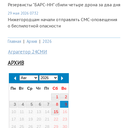
Резервисты "БАРС-НН" сбили четыре дрона за два дня
29 мая 2026 07:32
Нижегородцам начали отправлять СМС-оповещения
о беспилотной опасности
Главная
|
Архив
|
2026
Аграгетор 24СМИ
АРХИВ
Пн
Вт
Ср
Чт
Пт
Сб
Вс
1
2
3
4
5
6
7
8
9
10
11
12
13
14
15
16
17
18
19
20
21
22
23
24
25
26
27
28
29
30