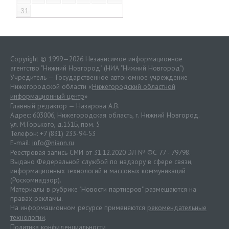
31
Copyright © 1999—2026 Независимое информационное
агентство "Нижний Новгород" (НИА "Нижний Новгород")
Учредитель — Государственное автономное учреждение
Нижегородской области «
Нижегородский областной
информационный центр
»
Главный редактор — Назарова А.В.
Адрес: 603006, Нижегородская область, г. Нижний Новгород.
ул. М.Горького, д.151Б, пом. 5
Телефон: +7 (831) 233-94-53
E-mail:
info@niann.ru
Реестровая запись СМИ от 31.12.2020 ЭЛ № ФС 77 - 79798.
Выдано Федеральной службой по надзору в сфере связи,
информационных технологий и массовых коммуникаций
(Роскомнадзор).
Материалы в рубрике "Новости партнеров" размещаются на
правах рекламы.
На информационном ресурсе применяются
рекомендательные
технологии
.
Политика конфиденциальности