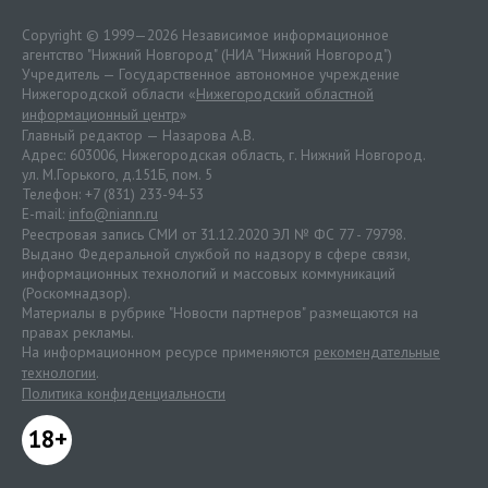
Copyright © 1999—2026 Независимое информационное
агентство "Нижний Новгород" (НИА "Нижний Новгород")
Учредитель — Государственное автономное учреждение
Нижегородской области «
Нижегородский областной
информационный центр
»
Главный редактор — Назарова А.В.
Адрес: 603006, Нижегородская область, г. Нижний Новгород.
ул. М.Горького, д.151Б, пом. 5
Телефон: +7 (831) 233-94-53
E-mail:
info@niann.ru
Реестровая запись СМИ от 31.12.2020 ЭЛ № ФС 77 - 79798.
Выдано Федеральной службой по надзору в сфере связи,
информационных технологий и массовых коммуникаций
(Роскомнадзор).
Материалы в рубрике "Новости партнеров" размещаются на
правах рекламы.
На информационном ресурсе применяются
рекомендательные
технологии
.
Политика конфиденциальности
18+