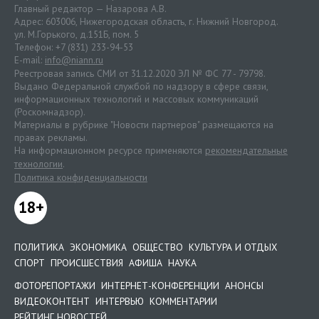
Главный редактор — Назарова А.В.
Адрес: 603006, Нижегородская область, г. Нижний Новгород.
ул. М.Горького, д.151Б, пом. 5
Телефон: +7 (831) 233-94-53
E-mail:
info@niann.ru
Реестровая запись СМИ от 31.12.2020 ЭЛ № ФС 77 - 79798.
Выдано Федеральной службой по надзору в сфере связи,
информационных технологий и массовых коммуникаций
(Роскомнадзор).
Материалы в рубрике "Новости партнеров" размещаются на
правах рекламы.
На информационном ресурсе применяются
рекомендательные
технологии
.
Политика конфиденциальности
18+
ПОЛИТИКА
ЭКОНОМИКА
ОБЩЕСТВО
КУЛЬТУРА И ОТДЫХ
СПОРТ
ПРОИСШЕСТВИЯ
АФИША
НАУКА
ФОТОРЕПОРТАЖИ
ИНТЕРНЕТ-КОНФЕРЕНЦИИ
АНОНСЫ
ВИДЕОКОНТЕНТ
ИНТЕРВЬЮ
КОММЕНТАРИИ
РЕЙТИНГ НОВОСТЕЙ