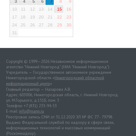
3
4
5
6
7
8
9
10
11
12
13
14
15
16
17
18
19
20
21
22
23
24
25
26
27
28
29
30
31
Copyright © 1999—2026 Независимое информационное
агентство "Нижний Новгород" (НИА "Нижний Новгород")
Учредитель — Государственное автономное учреждение
Нижегородской области «
Нижегородский областной
информационный центр
»
Главный редактор — Назарова А.В.
Адрес: 603006, Нижегородская область, г. Нижний Новгород.
ул. М.Горького, д.151Б, пом. 5
Телефон: +7 (831) 233-94-53
E-mail:
info@niann.ru
Реестровая запись СМИ от 31.12.2020 ЭЛ № ФС 77 - 79798.
Выдано Федеральной службой по надзору в сфере связи,
информационных технологий и массовых коммуникаций
(Роскомнадзор).