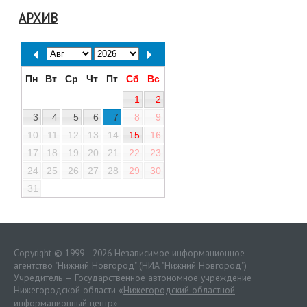
АРХИВ
Пн
Вт
Ср
Чт
Пт
Сб
Вс
1
2
3
4
5
6
7
8
9
10
11
12
13
14
15
16
17
18
19
20
21
22
23
24
25
26
27
28
29
30
31
Copyright © 1999—2026 Независимое информационное
агентство "Нижний Новгород" (НИА "Нижний Новгород")
Учредитель — Государственное автономное учреждение
Нижегородской области «
Нижегородский областной
информационный центр
»