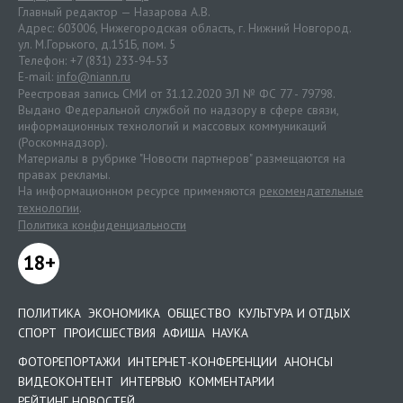
Главный редактор — Назарова А.В.
Адрес: 603006, Нижегородская область, г. Нижний Новгород.
ул. М.Горького, д.151Б, пом. 5
Телефон: +7 (831) 233-94-53
E-mail:
info@niann.ru
Реестровая запись СМИ от 31.12.2020 ЭЛ № ФС 77 - 79798.
Выдано Федеральной службой по надзору в сфере связи,
информационных технологий и массовых коммуникаций
(Роскомнадзор).
Материалы в рубрике "Новости партнеров" размещаются на
правах рекламы.
На информационном ресурсе применяются
рекомендательные
технологии
.
Политика конфиденциальности
18+
ПОЛИТИКА
ЭКОНОМИКА
ОБЩЕСТВО
КУЛЬТУРА И ОТДЫХ
СПОРТ
ПРОИСШЕСТВИЯ
АФИША
НАУКА
ФОТОРЕПОРТАЖИ
ИНТЕРНЕТ-КОНФЕРЕНЦИИ
АНОНСЫ
ВИДЕОКОНТЕНТ
ИНТЕРВЬЮ
КОММЕНТАРИИ
РЕЙТИНГ НОВОСТЕЙ