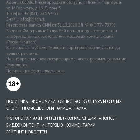
Адрес: 603006, Нижегородская область, г. Нижний Новгород.
ул. М.Горького, д.151Б, пом. 5
Телефон: +7 (831) 233-94-53
E-mail:
info@niann.ru
Реестровая запись СМИ от 31.12.2020 ЭЛ № ФС 77 - 79798.
Выдано Федеральной службой по надзору в сфере связи,
информационных технологий и массовых коммуникаций
(Роскомнадзор).
Материалы в рубрике "Новости партнеров" размещаются на
правах рекламы.
На информационном ресурсе применяются
рекомендательные
технологии
.
Политика конфиденциальности
18+
ПОЛИТИКА
ЭКОНОМИКА
ОБЩЕСТВО
КУЛЬТУРА И ОТДЫХ
СПОРТ
ПРОИСШЕСТВИЯ
АФИША
НАУКА
ФОТОРЕПОРТАЖИ
ИНТЕРНЕТ-КОНФЕРЕНЦИИ
АНОНСЫ
ВИДЕОКОНТЕНТ
ИНТЕРВЬЮ
КОММЕНТАРИИ
РЕЙТИНГ НОВОСТЕЙ