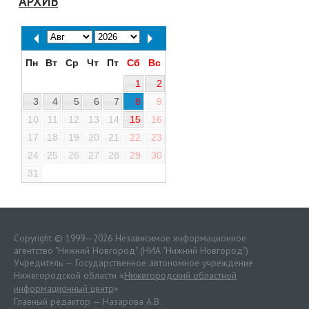
АРХИВ
Пн
Вт
Ср
Чт
Пт
Сб
Вс
1
2
3
4
5
6
7
8
9
10
11
12
13
14
15
16
17
18
19
20
21
22
23
24
25
26
27
28
29
30
31
Copyright © 1999—2026 Независимое информационное
агентство "Нижний Новгород" (НИА "Нижний Новгород")
Учредитель — Государственное автономное учреждение
Нижегородской области «
Нижегородский областной
информационный центр
»
Главный редактор — Назарова А.В.