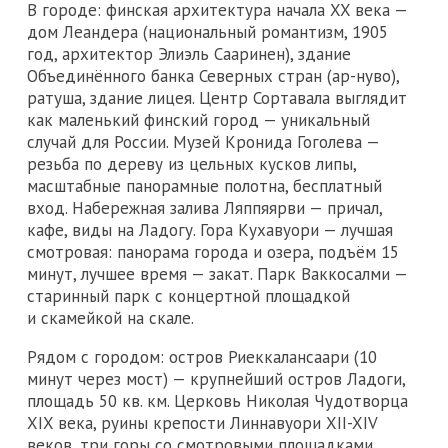
В городе: финская архитектура начала XX века —
дом Леандера (национальный романтизм, 1905
год, архитектор Элиэль Сааринен), здание
Объединённого банка Северных стран (ар-нуво),
ратуша, здание лицея. Центр Сортавала выглядит
как маленький финский город — уникальный
случай для России. Музей Кронида Гоголева —
резьба по дереву из цельных кусков липы,
масштабные панорамные полотна, бесплатный
вход. Набережная залива Ляппяярви — причал,
кафе, виды на Ладогу. Гора Кухавуори — лучшая
смотровая: панорама города и озера, подъём 15
минут, лучшее время — закат. Парк Ваккосалми —
старинный парк с концертной площадкой
и скамейкой на скале.
Рядом с городом: остров Риеккалансаари (10
минут через мост) — крупнейший остров Ладоги,
площадь 50 кв. км. Церковь Николая Чудотворца
XIX века, руины крепости Линнавуори XII-XIV
веков, три горы со смотровыми площадками