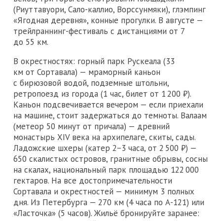
(Риуттавуори, Сало-каллио, Ворссунмяки), глэмпинг
«Ягодная деревня», конные прогулки. В августе —
трейлраннинг-фестиваль с дистанциями от 7
до 55 км.
В окрестностях: горный парк Рускеала (33
км от Сортавала) — мраморный каньон
с бирюзовой водой, подземные штольни,
ретропоезд из города (1 час, билет от 1 200 ₽).
Каньон подсвечивается вечером — если приехали
на машине, стоит задержаться до темноты. Валаам
(метеор 50 минут от причала) — древний
монастырь XIV века на архипелаге, скиты, сады.
Ладожские шхеры (катер 2−3 часа, от 2 500 ₽) —
650 скалистых островов, гранитные обрывы, сосны
на скалах, национальный парк площадью 122 000
гектаров. На все достопримечательности
Сортавала и окрестностей — минимум 3 полных
дня. Из Петербурга — 270 км (4 часа по А-121) или
«Ласточка» (5 часов). Жильё бронируйте заранее: