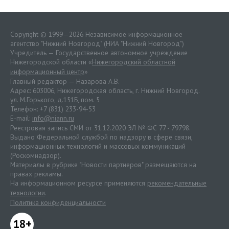
Copyright © 1999—2026 Независимое информационное
агентство "Нижний Новгород" (НИА "Нижний Новгород")
Учредитель — Государственное автономное учреждение
Нижегородской области «
Нижегородский областной
информационный центр
»
Главный редактор — Назарова А.В.
Адрес: 603006, Нижегородская область, г. Нижний Новгород.
ул. М.Горького, д.151Б, пом. 5
Телефон: +7 (831) 233-94-53
E-mail:
info@niann.ru
Реестровая запись СМИ от 31.12.2020 ЭЛ № ФС 77 - 79798.
Выдано Федеральной службой по надзору в сфере связи,
информационных технологий и массовых коммуникаций
(Роскомнадзор).
Материалы в рубрике "Новости партнеров" размещаются на
правах рекламы.
На информационном ресурсе применяются
рекомендательные
технологии
.
Политика конфиденциальности
18+