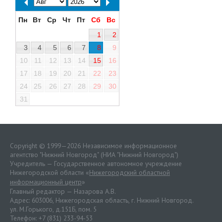
Пн
Вт
Ср
Чт
Пт
Сб
Вс
1
2
3
4
5
6
7
8
9
10
11
12
13
14
15
16
17
18
19
20
21
22
23
24
25
26
27
28
29
30
31
Copyright © 1999—2026 Независимое информационное
агентство "Нижний Новгород" (НИА "Нижний Новгород")
Учредитель — Государственное автономное учреждение
Нижегородской области «
Нижегородский областной
информационный центр
»
Главный редактор — Назарова А.В.
Адрес: 603006, Нижегородская область, г. Нижний Новгород.
ул. М.Горького, д.151Б, пом. 5
Телефон: +7 (831) 233-94-53