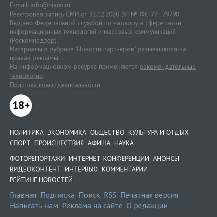
E-mail:
info@niann.ru
Реестровая запись СМИ от 31.12.2020 ЭЛ № ФС 77 - 79798.
Выдано Федеральной службой по надзору в сфере связи,
информационных технологий и массовых коммуникаций
(Роскомнадзор).
Материалы в рубрике "Новости партнеров" размещаются на
правах рекламы.
На информационном ресурсе применяются
рекомендательные
технологии
.
Политика конфиденциальности
18+
ПОЛИТИКА
ЭКОНОМИКА
ОБЩЕСТВО
КУЛЬТУРА И ОТДЫХ
СПОРТ
ПРОИСШЕСТВИЯ
АФИША
НАУКА
ФОТОРЕПОРТАЖИ
ИНТЕРНЕТ-КОНФЕРЕНЦИИ
АНОНСЫ
ВИДЕОКОНТЕНТ
ИНТЕРВЬЮ
КОММЕНТАРИИ
РЕЙТИНГ НОВОСТЕЙ
Главная
Подписка
Поиск
RSS
Печатная версия
Написать нам
Реклама на сайте
О редакции