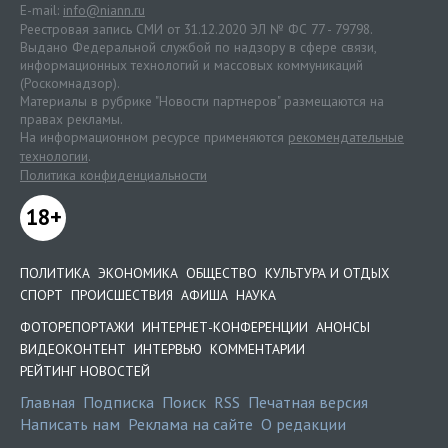
E-mail:
info@niann.ru
Реестровая запись СМИ от 31.12.2020 ЭЛ № ФС 77 - 79798.
Выдано Федеральной службой по надзору в сфере связи,
информационных технологий и массовых коммуникаций
(Роскомнадзор).
Материалы в рубрике "Новости партнеров" размещаются на
правах рекламы.
На информационном ресурсе применяются
рекомендательные
технологии
.
Политика конфиденциальности
18+
ПОЛИТИКА
ЭКОНОМИКА
ОБЩЕСТВО
КУЛЬТУРА И ОТДЫХ
СПОРТ
ПРОИСШЕСТВИЯ
АФИША
НАУКА
ФОТОРЕПОРТАЖИ
ИНТЕРНЕТ-КОНФЕРЕНЦИИ
АНОНСЫ
ВИДЕОКОНТЕНТ
ИНТЕРВЬЮ
КОММЕНТАРИИ
РЕЙТИНГ НОВОСТЕЙ
Главная
Подписка
Поиск
RSS
Печатная версия
Написать нам
Реклама на сайте
О редакции