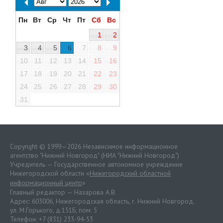
Пн
Вт
Ср
Чт
Пт
Сб
Вс
1
2
3
4
5
6
7
8
9
10
11
12
13
14
15
16
17
18
19
20
21
22
23
24
25
26
27
28
29
30
31
Copyright © 1999—2026 Независимое информационное
агентство "Нижний Новгород" (НИА "Нижний Новгород")
Учредитель — Государственное автономное учреждение
Нижегородской области «
Нижегородский областной
информационный центр
»
Главный редактор — Назарова А.В.
Адрес: 603006, Нижегородская область, г. Нижний Новгород.
ул. М.Горького, д.151Б, пом. 5
Телефон: +7 (831) 233-94-53