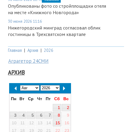
Опубликованы фото со стройплощадки отеля
на месте «Книжного Новгорода»
30 июня 2026 11:16
Нижегородский минград согласовал облик
гостиницы в Трехсвятском квартале
Главная
|
Архив
|
2026
Аграгетор 24СМИ
АРХИВ
Пн
Вт
Ср
Чт
Пт
Сб
Вс
1
2
3
4
5
6
7
8
9
10
11
12
13
14
15
16
17
18
19
20
21
22
23