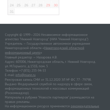
24
25
26
27
28
29
30
31
Copyright © 1999—2026 Независимое информационное
агентство "Нижний Новгород" (НИА "Нижний Новгород")
Учредитель — Государственное автономное учреждение
Нижегородской области «
Нижегородский областной
информационный центр
»
Главный редактор — Назарова А.В.
Адрес: 603006, Нижегородская область, г. Нижний Новгород.
ул. М.Горького, д.151Б, пом. 5
Телефон: +7 (831) 233-94-53
E-mail:
info@niann.ru
Реестровая запись СМИ от 31.12.2020 ЭЛ № ФС 77 - 79798.
Выдано Федеральной службой по надзору в сфере связи,
информационных технологий и массовых коммуникаций
(Роскомнадзор).
Материалы в рубрике "Новости партнеров" размещаются на
правах рекламы.
На информационном ресурсе применяются
рекомендательные