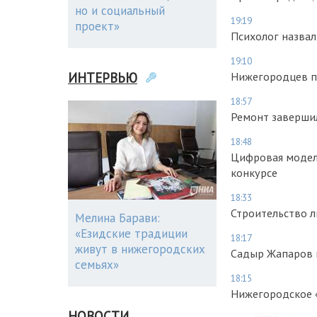
но и социальный
19:19
проект»
Психолог назвал
19:10
ИНТЕРВЬЮ
Нижегородцев п
18:57
Ремонт завершил
18:48
Цифровая модел
конкурсе
18:33
Строительство л
Мелина Барави:
«Езидские традиции
18:17
живут в нижегородских
Садыр Жапаров и
семьях»
18:15
Нижегородское 
НОВОСТИ