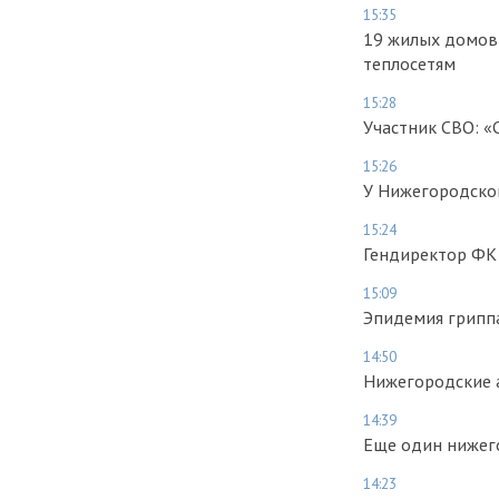
15:35
19 жилых домов
теплосетям
15:28
Участник СВО: «
15:26
У Нижегородской
15:24
Гендиректор ФК 
15:09
Эпидемия гриппа
14:50
Нижегородские а
14:39
Еще один нижег
14:23