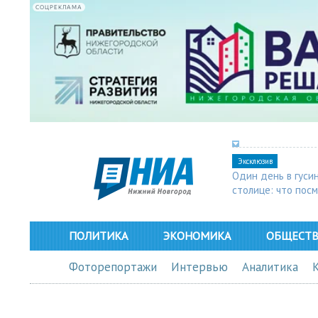
СОЦРЕКЛАМА
Эксклюзив
Один день в гуси
столице: что пос
в Арзамасе
ПОЛИТИКА
ЭКОНОМИКА
ОБЩЕСТ
Фоторепортажи
Интервью
Аналитика