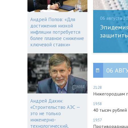
06 августа 2
Андрей Попов: «Для
достижения низкой
Эпидемия 
инфляции потребуется
защитить
более плавное снижение
ключевой ставки»
06 АВГ
21:28
Нижегородцам п
Андрей Дахин:
19:58
«Строительство АЭС —
40 тысяч рублей
это не только
инженерно-
19:37
технологический,
Противорадиаци