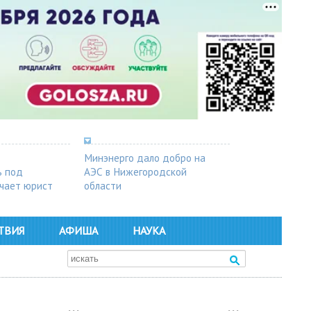
Минэнерго дало добро на
ь под
АЭС в Нижегородской
чает юрист
области
ТВИЯ
АФИША
НАУКА