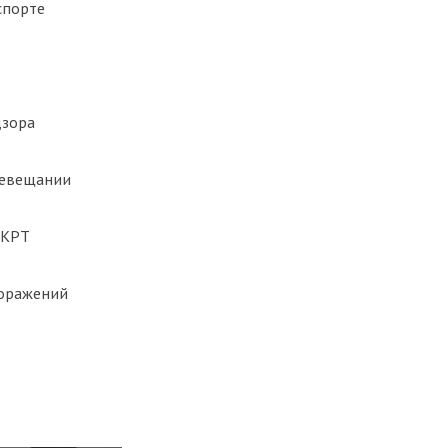
спорте
дзора
левещании
 КРТ
поражений