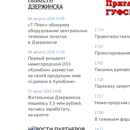
ДЗЕРЖИНСКА
06 августа 2026 11:43
«Т Плюс» обновила
17:54
оборудование центральных
тепловых пунктов
Правительствен
в Дзержинске
17:47
04 августа 2026 15:26
Проектирование
Первый резидент
17:42
нижегородской ОЭЗ
Пасынок врезалс
«Кулибин» разместил
на своей продукции знак
17:28
«Сделано в Кулибине»
Парковку запрет
31 июля 2026 14:38
17:17
Жительница Дзержинска
Нижегородская о
лишилась 3,5 млн рублей,
пытаясь заработать
17:00
на крипте
В говяжьем фар
НОВОСТИ ПАРТНЕРОВ
16:52