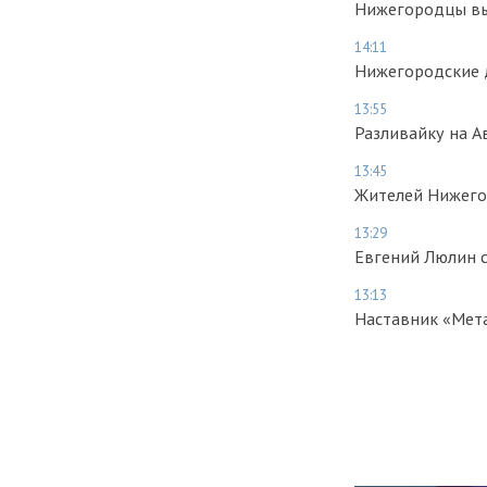
Нижегородцы вы
14:11
Нижегородские 
13:55
Разливайку на А
13:45
Жителей Нижего
13:29
Евгений Люлин с
13:13
Наставник «Мета