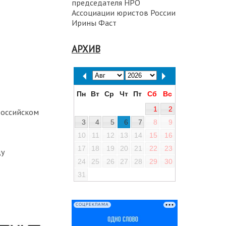
председателя НРО
Ассоциации юристов России
Ирины Фаст
АРХИВ
Пн
Вт
Ср
Чт
Пт
Сб
Вс
1
2
российском
3
4
5
6
7
8
9
10
11
12
13
14
15
16
17
18
19
20
21
22
23
ду
24
25
26
27
28
29
30
31
СОЦРЕКЛАМА