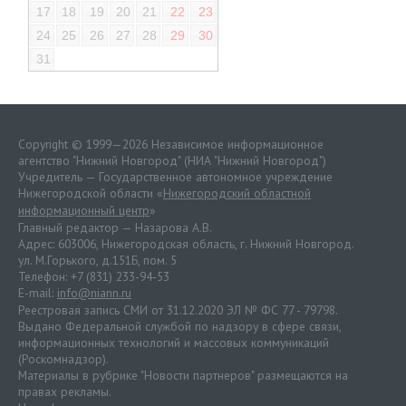
17
18
19
20
21
22
23
24
25
26
27
28
29
30
31
Copyright © 1999—2026 Независимое информационное
агентство "Нижний Новгород" (НИА "Нижний Новгород")
Учредитель — Государственное автономное учреждение
Нижегородской области «
Нижегородский областной
информационный центр
»
Главный редактор — Назарова А.В.
Адрес: 603006, Нижегородская область, г. Нижний Новгород.
ул. М.Горького, д.151Б, пом. 5
Телефон: +7 (831) 233-94-53
E-mail:
info@niann.ru
Реестровая запись СМИ от 31.12.2020 ЭЛ № ФС 77 - 79798.
Выдано Федеральной службой по надзору в сфере связи,
информационных технологий и массовых коммуникаций
(Роскомнадзор).
Материалы в рубрике "Новости партнеров" размещаются на
правах рекламы.