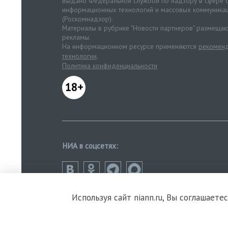
Выдано Федеральной службой по надзору в сфере с
информационных технологий и массовых коммуника
(Роскомнадзор).
Материалы в рубрике "Новости партнеров" размещаю
рекламы.
На информационном ресурсе применяются
рекоменд
технологии
.
Политика конфиденциальности
18+
НИА в соцсетях:
Используя сайт niann.ru, Вы соглашаете