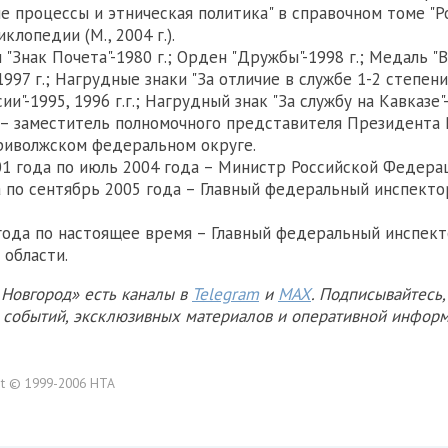
е процессы и этническая политика" в справочном томе "Р
клопедии (М., 2004 г.).
"Знак Почета"-1980 г.; Орден "Дружбы"-1998 г.; Медаль "
997 г.; Нагрудные знаки "За отличие в службе 1-2 степен
и"-1995, 1996 г.г.; Нагрудный знак "За службу на Кавказе"-
г. – заместитель полномочного представителя Президента
риволжском федеральном округе.
01 года по июль 2004 года – Министр Российской Федера
 по сентябрь 2005 года – Главный федеральный инспекто
года по настоящее время – Главный федеральный инспект
области.
Новгород» есть каналы в
Telegram
и
MAX
. Подписывайтесь,
х событий, эксклюзивных материалов и оперативной информ
ht © 1999-2006 НТА