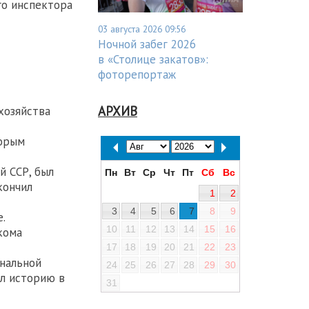
го инспектора
03 августа 2026 09:56
Ночной забег 2026
в «Столице закатов»:
фоторепортаж
АРХИВ
хозяйства
торым
й ССР, был
Пн
Вт
Ср
Чт
Пт
Сб
Вс
кончил
1
2
3
4
5
6
7
8
9
.
10
11
12
13
14
15
16
кома
17
18
19
20
21
22
23
ональной
24
25
26
27
28
29
30
ал историю в
31