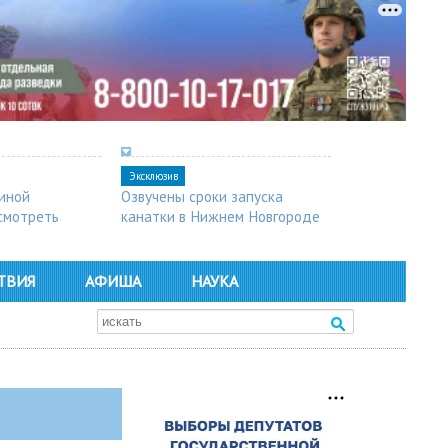
Эксклюзив
синой
Озвучены сроки запуска
осмотреть
канатки в Нижнем Новгороде
ТВИЯ
АФИША
НАУКА