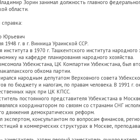
Владимир Зорин занимал должность главного федерально
ой области.
 справка:
р Юрьевич
я 1948 г. в г. Винница Ураинской ССР.
я института в 1970 г. Ташкентского института народного 
номику на кафедре планирования народного хозяйства.
омсомола Узбекистана, ЦК Компартии Узбекистана, был в
акалпакского обкома партии.
бирался народным депутатом Верховного совета Узбекско
в по бюджету и налогам, по правам человека. В 1991 г. о
ственных наук при ЦК КПСС.
меститель постоянного представителя Узбекистана в Москве
г. являлся координатором по связям со странами СНГ испол
о движения демократических реформ.
тал экспертом, консультантом по вопросам финансов, реги
естиций в коммерческих структурах в Москве, преподав
. – заместитель, затем первый заместитель руководителя