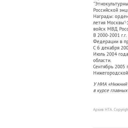
"Этнокультурны
Российской энци
Награды: орден 
летия Москвы"-1
войск МВД Росси
В 2000-2001 г.
Федерации в п
С 6 декабря 20
Июль 2004 года
области.
Сентябрь 2005 
Нижегородской 
У НИА «Нижний 
в курсе главны
Архив НТА. Copyrig