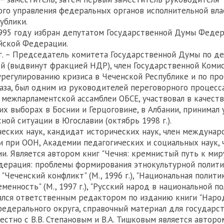
го управления федеральных органов исполнительной вла
ублики.
995 году избран депутатом Государственной Думы Федер
йской Федерации.
 г. – Председатель комитета Государственной Думы по д
й (выдвинут фракцией НДР), член Государственной Коми
регулированию кризиса в Чеченской Республике и по пр
аза, был одним из руководителей переговорного процесса 
 межпарламентской ассамблеи ОБСЕ, участвовал в качест
их выборах в Боснии и Герцоговине, в Албании, принимал 
ной ситуации в Югославии (октябрь 1998 г.).
еских наук, кандидат исторических наук, член междуна
 при ООН, Академии педагогических и социальных наук, 
и. Является автором книг "Чечня: кремнистый путь к миру" 
дерация: проблемы формирования этнокультурной политики"
"Чеченский конфликт" (М., 1996 г.), "Национальная полити
менность" (М., 1997 г.), "Русский народ в национальной по
Являлся ответственным редактором по изданию книги "Нар
едерального округа, справочный материал для государс
естно с В.В. Степановым и В.А. Тишковым является авторо