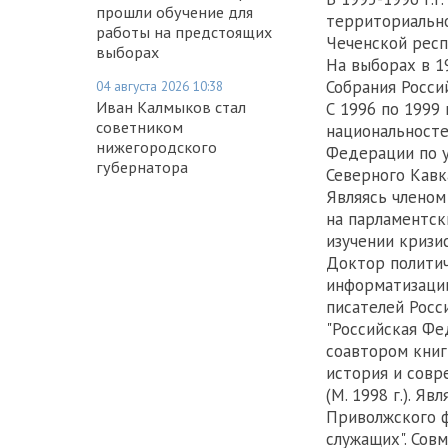
прошли обучение для
территориально
работы на предстоящих
Чеченской респ
выборах
На выборах в 1
Собрания Росси
04 августа 2026 10:38
Иван Калмыков стал
С 1996 по 1999
советником
национальносте
нижегородского
Федерации по у
губернатора
Северного Кавк
Являясь членом
на парламентск
изучении кризис
Доктор политич
информатизации
писателей Росси
"Российская Фе
соавтором книг 
история и совре
(М. 1998 г.). 
Приволжского ф
служащих". Совм