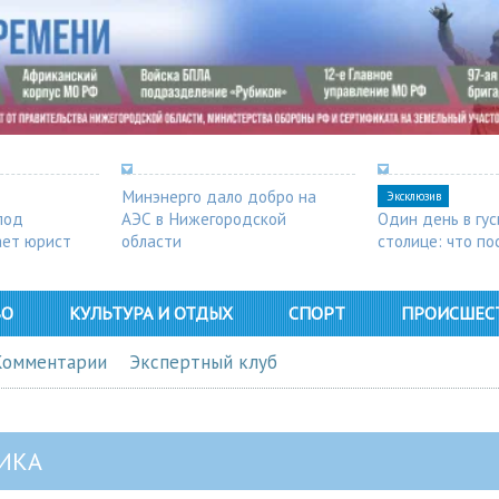
Минэнерго дало добро на
Эксклюзив
под
АЭС в Нижегородской
Один день в гу
ает юрист
области
столице: что п
в Арзамасе
ВО
КУЛЬТУРА И ОТДЫХ
СПОРТ
ПРОИСШЕС
Комментарии
Экспертный клуб
ИКА