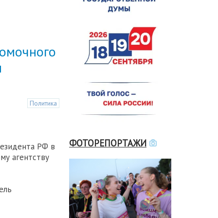
номочного
м
Политика
ФОТОРЕПОРТАЖИ
резидента РФ в
му агентству
ель