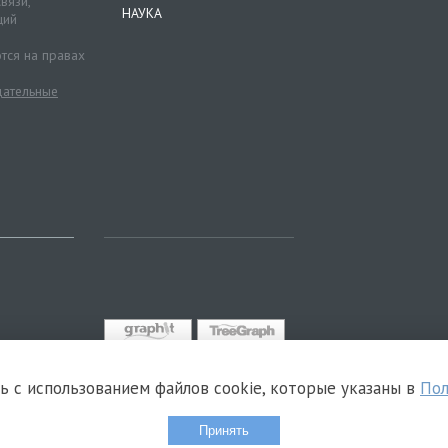
вязи,
НАУКА
ций
тся на правах
ательные
сь с использованием файлов cookie, которые указаны в
Пол
Принять