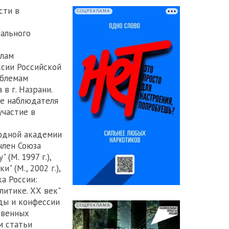
сти в
СОЦРЕКЛАМА
ального
елам
ссии Российской
облемам
в г. Назрани.
ве наблюдателя
участие в
родной академии
член Союза
(М. 1997 г.),
 (М., 2002 г.),
ка России:
литике. ХХ век"
оды и конфессии
СОЦРЕКЛАМА
твенных
м статьи