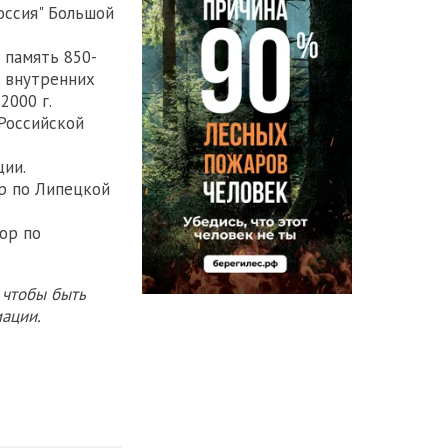
оссия" Большой
В память 850-
и внутренних
2000 г.
 Российской
ции.
р по Липецкой
ор по
 чтобы быть
ации.