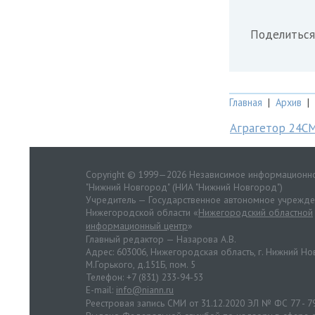
Поделиться
Главная
|
Архив
|
Аграгетор 24С
Copyright © 1999—2026 Независимое информационно
"Нижний Новгород" (НИА "Нижний Новгород")
Учредитель — Государственное автономное учрежд
Нижегородской области «
Нижегородский областной
информационный центр
»
Главный редактор — Назарова А.В.
Адрес: 603006, Нижегородская область, г. Нижний Нов
М.Горького, д.151Б, пом. 5
Телефон: +7 (831) 233-94-53
E-mail:
info@niann.ru
Реестровая запись СМИ от 31.12.2020 ЭЛ № ФС 77 - 7