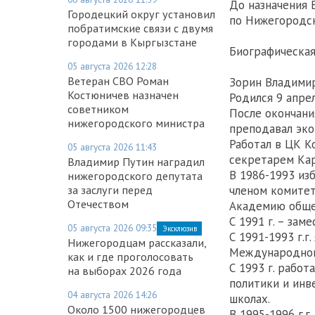
До назначения 
Городецкий округ установил
по Нижегородск
побратимские связи с двумя
городами в Кыргызстане
Биографическая
05 августа 2026 12:28
Ветеран СВО Роман
Зорин Владими
Костюничев назначен
Родился 9 апрел
советником
После окончани
нижегородского министра
преподавал эко
Работал в ЦК К
05 августа 2026 11:43
секретарем Кар
Владимир Путин наградил
В 1986-1993 из
нижегородского депутата
за заслуги перед
членом комитето
Отечеством
Академию обще
С 1991 г. – за
05 августа 2026 09:35
Эксклюзив
С 1991-1993 г.
Нижегородцам рассказали,
Международног
как и где проголосовать
С 1993 г. рабо
на выборах 2026 года
политики и инв
04 августа 2026 14:26
школах.
Около 1500 нижегородцев
В 1995-1996 г.г