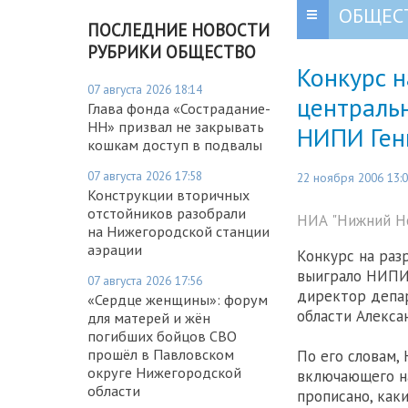
ОБЩЕС
ПОСЛЕДНИЕ НОВОСТИ
РУБРИКИ ОБЩЕСТВО
Конкурс н
07 августа 2026 18:14
централь
Глава фонда «Сострадание-
НН» призвал не закрывать
НИПИ Ген
кошкам доступ в подвалы
07 августа 2026 17:58
22 ноября 2006 13:
Конструкции вторичных
отстойников разобрали
НИА "Нижний Но
на Нижегородской станции
аэрации
Конкурс на раз
выиграло НИПИ 
07 августа 2026 17:56
директор депа
«Сердце женщины»: форум
области Алекса
для матерей и жён
погибших бойцов СВО
прошёл в Павловском
По его словам,
округе Нижегородской
включающего на
области
прописано, как