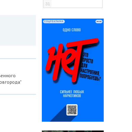
31
СОЦРЕКЛАМА
венного
Новгорода"