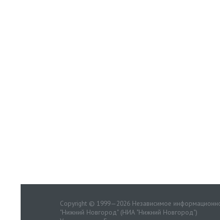
Copyright © 1999—2026 Независимое информационно
"Нижний Новгород" (НИА "Нижний Новгород")