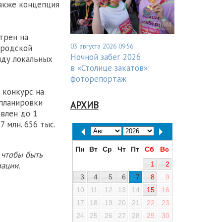
также концепция
трен на
03 августа 2026 09:56
ородской
Ночной забег 2026
яду локальных
в «Столице закатов»:
фоторепортаж
 конкурс на
 планировки
АРХИВ
влен до 1
7 млн. 656 тыс.
Пн
Вт
Ср
Чт
Пт
Сб
Вс
 чтобы быть
ации.
1
2
3
4
5
6
7
8
9
10
11
12
13
14
15
16
17
18
19
20
21
22
23
24
25
26
27
28
29
30