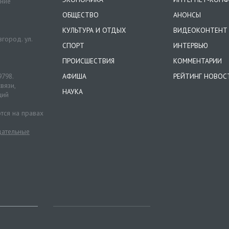
ение
ОБЩЕСТВО
АНОНСЫ
КУЛЬТУРА И ОТДЫХ
ВИДЕОКОНТЕНТ
город. ул.
СПОРТ
ИНТЕРВЬЮ
ПРОИСШЕСТВИЯ
КОММЕНТАРИИ
9798.
АФИША
РЕЙТИНГ НОВОС
вязи,
НАУКА
ций
тся на правах
ательные