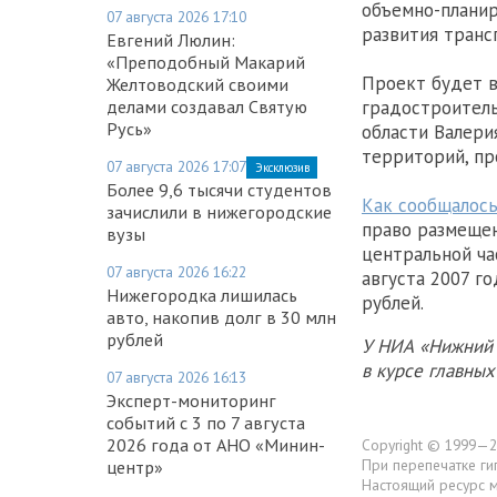
объемно-планир
07 августа 2026 17:10
развития транс
Евгений Люлин:
«Преподобный Макарий
Проект будет в
Желтоводский своими
градостроител
делами создавал Святую
Русь»
области Валери
территорий, пр
07 августа 2026 17:07
Эксклюзив
Более 9,6 тысячи студентов
Как сообщалось
зачислили в нижегородские
право размещен
вузы
центральной ча
07 августа 2026 16:22
августа 2007 го
Нижегородка лишилась
рублей.
авто, накопив долг в 30 млн
рублей
У НИА «Нижний 
в курсе главны
07 августа 2026 16:13
Эксперт-мониторинг
событий с 3 по 7 августа
2026 года от АНО «Минин-
Copyright © 1999—2
При перепечатке ги
центр»
Настоящий ресурс 