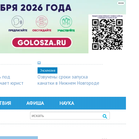
Эксклюзив
ь под
Озвучены сроки запуска
чает юрист
канатки в Нижнем Новгороде
ТВИЯ
АФИША
НАУКА