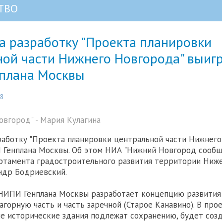
ТВО
а разработку "Проекта планировки
ной части Нижнего Новгорода" выиг
плана Москвы
08
вгород" - Мария Кулагина
работку "Проекта планировки центральной части Нижнего
Генплана Москвы. Об этом НИА "Нижний Новгород сообщ
ртамента градостроительного развития территории Ниж
ндр Бодриевский.
 НИПИ Генплана Москвы разработает концепцию развития
горную часть и часть заречной (Старое Канавино). В про
ие исторические здания подлежат сохранению, будет соз