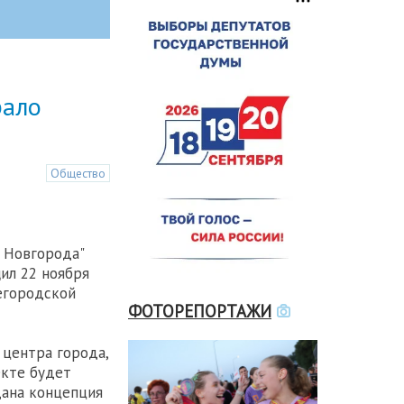
рало
Общество
 Новгорода"
ил 22 ноября
егородской
ФОТОРЕПОРТАЖИ
 центра города,
екте будет
дана концепция