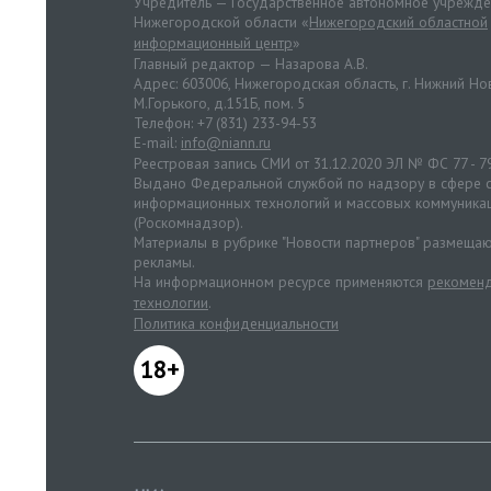
Учредитель — Государственное автономное учрежд
Нижегородской области «
Нижегородский областной
информационный центр
»
Главный редактор — Назарова А.В.
Адрес: 603006, Нижегородская область, г. Нижний Нов
М.Горького, д.151Б, пом. 5
Телефон: +7 (831) 233-94-53
E-mail:
info@niann.ru
Реестровая запись СМИ от 31.12.2020 ЭЛ № ФС 77 - 7
Выдано Федеральной службой по надзору в сфере с
информационных технологий и массовых коммуника
(Роскомнадзор).
Материалы в рубрике "Новости партнеров" размещаю
рекламы.
На информационном ресурсе применяются
рекоменд
технологии
.
Политика конфиденциальности
18+