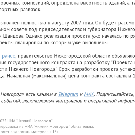
овочных композиций, определена высотность зданий, а 
портных развязок.
ыполнен полностью к августу 2007 года. Он будет рассмо
ьном совете под председательством губернатора Нижег
я Шанцева. Однако реализация проекта уже началась по р
оекты планировки по которым уже выполнены.
 ранее
, правительство Нижегородской области объявляло
ия государственного контракта на разработку "Проекта
сти Нижнего Новгорода". Срок разработки проекта устано
да. Начальная (максимальная) цена контракта составляла 1
Новгород» есть каналы в
Telegram
и
MAX
. Подписывайтесь,
х событий, эксклюзивных материалов и оперативной информ
025 НИА "Нижний Новгород".
перссылка на НИА "Нижний Новгород" обязательна.
может содержать материалы 18+