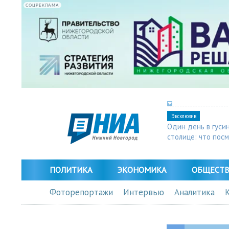
СОЦРЕКЛАМА
Эксклюзив
Один день в гуси
столице: что пос
в Арзамасе
ПОЛИТИКА
ЭКОНОМИКА
ОБЩЕСТ
Фоторепортажи
Интервью
Аналитика