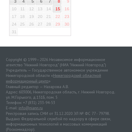
3
4
5
6
7
8
9
10
11
12
13
14
15
16
17
18
19
20
21
22
23
24
25
26
27
28
29
30
31
Copyright © 1999—2026 Независимое информационное
агентство "Нижний Новгород" (НИА "Нижний Новгород")
Учредитель — Государственное автономное учреждение
Нижегородской области «
Нижегородский областной
информационный центр
»
Главный редактор — Назарова А.В.
Адрес: 603006, Нижегородская область, г. Нижний Новгород.
ул. М.Горького, д.151Б, пом. 5
Телефон: +7 (831) 233-94-53
E-mail:
info@niann.ru
Реестровая запись СМИ от 31.12.2020 ЭЛ № ФС 77 - 79798.
Выдано Федеральной службой по надзору в сфере связи,
информационных технологий и массовых коммуникаций
(Роскомнадзор).