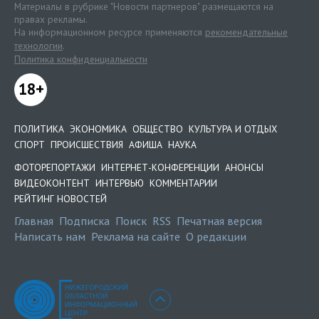
Материалы в рубрике "Новости партнеров" размещаются на
правах рекламы.
На информационном ресурсе применяются
рекомендательные
технологии
.
Политика конфиденциальности
18+
ПОЛИТИКА
ЭКОНОМИКА
ОБЩЕСТВО
КУЛЬТУРА И ОТДЫХ
СПОРТ
ПРОИСШЕСТВИЯ
АФИША
НАУКА
ФОТОРЕПОРТАЖИ
ИНТЕРНЕТ-КОНФЕРЕНЦИИ
АНОНСЫ
ВИДЕОКОНТЕНТ
ИНТЕРВЬЮ
КОММЕНТАРИИ
РЕЙТИНГ НОВОСТЕЙ
Главная
Подписка
Поиск
RSS
Печатная версия
Написать нам
Реклама на сайте
О редакции