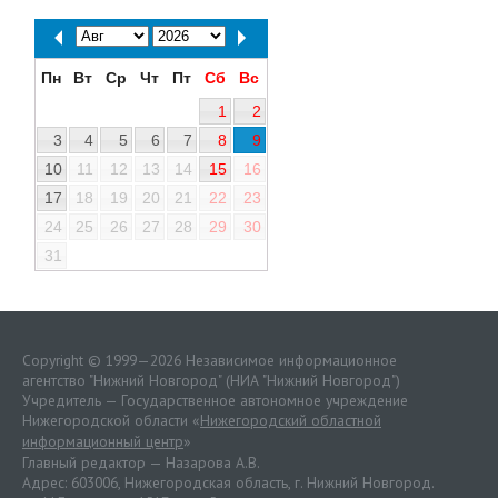
Пн
Вт
Ср
Чт
Пт
Сб
Вс
1
2
3
4
5
6
7
8
9
10
11
12
13
14
15
16
17
18
19
20
21
22
23
24
25
26
27
28
29
30
31
Copyright © 1999—2026 Независимое информационное
агентство "Нижний Новгород" (НИА "Нижний Новгород")
Учредитель — Государственное автономное учреждение
Нижегородской области «
Нижегородский областной
информационный центр
»
Главный редактор — Назарова А.В.
Адрес: 603006, Нижегородская область, г. Нижний Новгород.