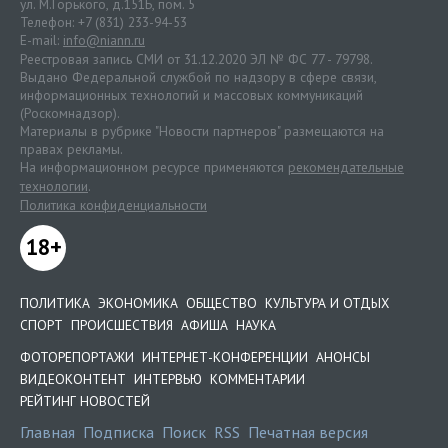
ул. М.Горького, д.151Б, пом. 5
Телефон: +7 (831) 233-94-53
E-mail:
info@niann.ru
Реестровая запись СМИ от 31.12.2020 ЭЛ № ФС 77 - 79798.
Выдано Федеральной службой по надзору в сфере связи,
информационных технологий и массовых коммуникаций
(Роскомнадзор).
Материалы в рубрике "Новости партнеров" размещаются на
правах рекламы.
На информационном ресурсе применяются
рекомендательные
технологии
.
Политика конфиденциальности
18+
ПОЛИТИКА
ЭКОНОМИКА
ОБЩЕСТВО
КУЛЬТУРА И ОТДЫХ
СПОРТ
ПРОИСШЕСТВИЯ
АФИША
НАУКА
ФОТОРЕПОРТАЖИ
ИНТЕРНЕТ-КОНФЕРЕНЦИИ
АНОНСЫ
ВИДЕОКОНТЕНТ
ИНТЕРВЬЮ
КОММЕНТАРИИ
РЕЙТИНГ НОВОСТЕЙ
Главная
Подписка
Поиск
RSS
Печатная версия