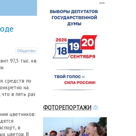
роде
Общество
т 97,5 тыс. кв.
и.
ых средств по
Конкретно на
 что в пять раз
ФОТОРЕПОРТАЖИ
ния цветников:
одятся
спорт, в
ых цветов. В