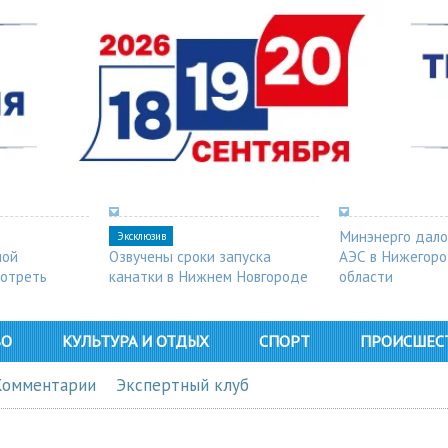
Минэнерго дало
Эксклюзив
ной
Озвучены сроки запуска
АЭС в Нижегор
мотреть
канатки в Нижнем Новгороде
области
ВО
КУЛЬТУРА И ОТДЫХ
СПОРТ
ПРОИСШЕС
Комментарии
Экспертный клуб