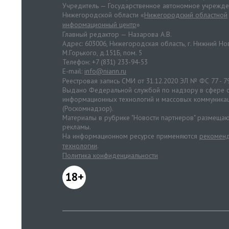
Учредитель — Государственное автономное учрежд
Нижегородской области «
Нижегородский областной
информационный центр
»
Главный редактор — Назарова А.В.
Адрес: 603006, Нижегородская область, г. Нижний Нов
М.Горького, д.151Б, пом. 5
Телефон: +7 (831) 233-94-53
E-mail:
info@niann.ru
Реестровая запись СМИ от 31.12.2020 ЭЛ № ФС 77 - 7
Выдано Федеральной службой по надзору в сфере с
информационных технологий и массовых коммуника
(Роскомнадзор).
Материалы в рубрике "Новости партнеров" размещаю
рекламы.
На информационном ресурсе применяются
рекоменд
технологии
.
Политика конфиденциальности
18+