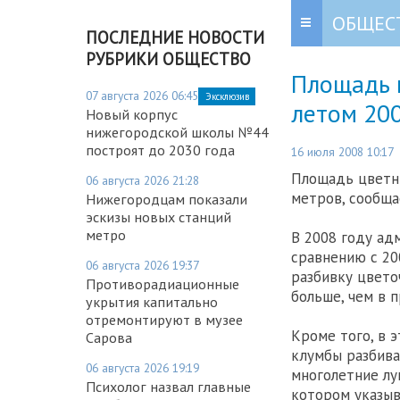
ОБЩЕС
ПОСЛЕДНИЕ НОВОСТИ
РУБРИКИ ОБЩЕСТВО
Площадь 
07 августа 2026 06:45
Эксклюзив
летом 200
Новый корпус
нижегородской школы №44
построят до 2030 года
16 июля 2008 10:17
Площадь цветни
06 августа 2026 21:28
метров, сообща
Нижегородцам показали
эскизы новых станций
метро
В 2008 году ад
сравнению с 20
06 августа 2026 19:37
разбивку цвето
Противорадиационные
больше, чем в 
укрытия капитально
отремонтируют в музее
Кроме того, в 
Сарова
клумбы разбива
06 августа 2026 19:19
многолетние лу
Психолог назвал главные
котором указыв