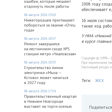
ошибки, которые мешают
2008 году созд
отдохнуть после работы
обеспечивает е
06 августа 2026 19:10
Нижегородцев приглашают
16 июля состоя
побороться за звание «Отец
также ход рабо
года»
У НИА «Нижний 
06 августа 2026 18:57
в курсе главны
Ремонт завершился
на лестничном сходе №5
станции метро «Чкаловская»
Copyright © 1999—2
06 августа 2026 18:33
При перепечатке ги
Настоящий ресурс 
Строительство линии
электрички «Мыза —
Кстово» может начаться
Теги:
ЖКХ
в 2027 году
06 августа 2026 17:54
Правительственный квартал
в Нижнем Новгороде
выставят на торги осенью
Поделиться