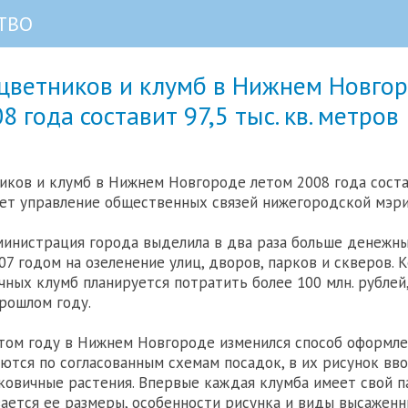
ТВО
цветников и клумб в Нижнем Новго
8 года составит 97,5 тыс. кв. метров
ков и клумб в Нижнем Новгороде летом 2008 года состави
ет управление общественных связей нижегородской мэри
министрация города выделила в два раза больше денежн
07 годом на озеленение улиц, дворов, парков и скверов. 
чных клумб планируется потратить более 100 млн. рублей,
прошлом году.
этом году в Нижнем Новгороде изменился способ оформле
ются по согласованным схемам посадок, в их рисунок вв
ковичные растения. Впервые каждая клумба имеет свой па
ается ее размеры, особенности рисунка и виды высаженн