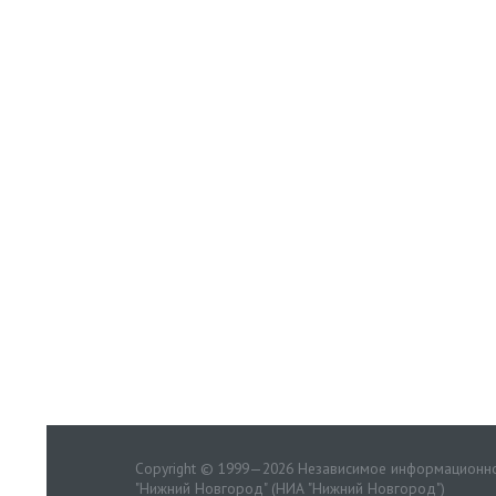
Copyright © 1999—2026 Независимое информационно
"Нижний Новгород" (НИА "Нижний Новгород")