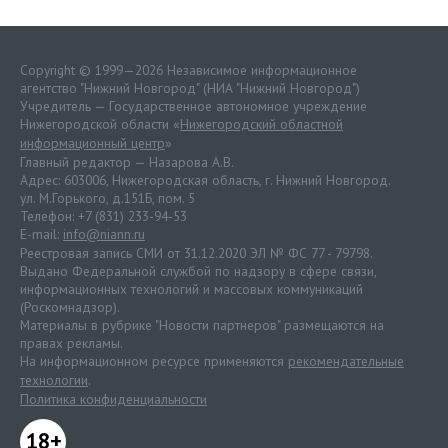
Copyright © 1999—2026 Независимое информационное
агентство "Нижний Новгород" (НИА "Нижний Новгород")
Учредитель — Государственное автономное учреждение
Нижегородской области «
Нижегородский областной
информационный центр
»
Главный редактор — Назарова А.В.
Адрес: 603006, Нижегородская область, г. Нижний Новгород.
ул. М.Горького, д.151Б, пом. 5
Телефон: +7 (831) 233-94-53
E-mail:
info@niann.ru
Реестровая запись СМИ от 31.12.2020 ЭЛ № ФС 77 - 79798.
Выдано Федеральной службой по надзору в сфере связи,
информационных технологий и массовых коммуникаций
(Роскомнадзор).
Материалы в рубрике "Новости партнеров" размещаются на
правах рекламы.
На информационном ресурсе применяются
рекомендательные
технологии
.
Политика конфиденциальности
18+