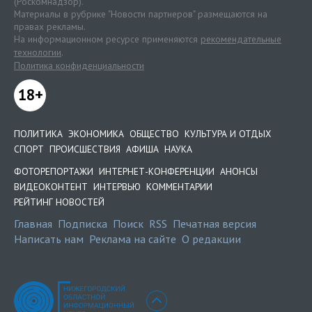
(Роскомнадзор).
Материалы в рубрике "Новости партнеров" размещаются на
правах рекламы.
На информационном ресурсе применяются
рекомендательные
технологии
.
Политика конфиденциальности
18+
ПОЛИТИКА
ЭКОНОМИКА
ОБЩЕСТВО
КУЛЬТУРА И ОТДЫХ
СПОРТ
ПРОИСШЕСТВИЯ
АФИША
НАУКА
ФОТОРЕПОРТАЖИ
ИНТЕРНЕТ-КОНФЕРЕНЦИИ
АНОНСЫ
ВИДЕОКОНТЕНТ
ИНТЕРВЬЮ
КОММЕНТАРИИ
РЕЙТИНГ НОВОСТЕЙ
Главная
Подписка
Поиск
RSS
Печатная версия
Написать нам
Реклама на сайте
О редакции