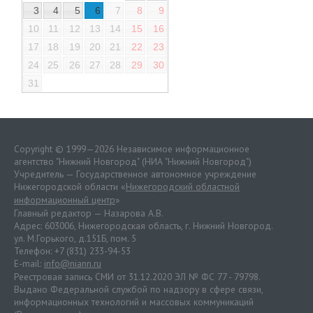
3
4
5
6
7
8
9
10
11
12
13
14
15
16
17
18
19
20
21
22
23
24
25
26
27
28
29
30
31
Copyright © 1999—2026 Независимое информационное
агентство "Нижний Новгород" (НИА "Нижний Новгород")
Учредитель — Государственное автономное учреждение
Нижегородской области «
Нижегородский областной
информационный центр
»
Главный редактор — Назарова А.В.
Адрес: 603006, Нижегородская область, г. Нижний Новгород.
ул. М.Горького, д.151Б, пом. 5
Телефон: +7 (831) 233-94-53
E-mail:
info@niann.ru
Реестровая запись СМИ от 31.12.2020 ЭЛ № ФС 77 - 79798.
Выдано Федеральной службой по надзору в сфере связи,
информационных технологий и массовых коммуникаций