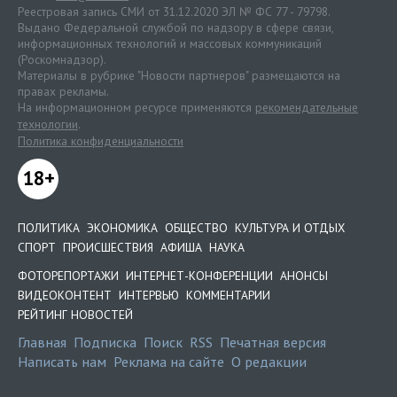
Реестровая запись СМИ от 31.12.2020 ЭЛ № ФС 77 - 79798.
Выдано Федеральной службой по надзору в сфере связи,
информационных технологий и массовых коммуникаций
(Роскомнадзор).
Материалы в рубрике "Новости партнеров" размещаются на
правах рекламы.
На информационном ресурсе применяются
рекомендательные
технологии
.
Политика конфиденциальности
18+
ПОЛИТИКА
ЭКОНОМИКА
ОБЩЕСТВО
КУЛЬТУРА И ОТДЫХ
СПОРТ
ПРОИСШЕСТВИЯ
АФИША
НАУКА
ФОТОРЕПОРТАЖИ
ИНТЕРНЕТ-КОНФЕРЕНЦИИ
АНОНСЫ
ВИДЕОКОНТЕНТ
ИНТЕРВЬЮ
КОММЕНТАРИИ
РЕЙТИНГ НОВОСТЕЙ
Главная
Подписка
Поиск
RSS
Печатная версия
Написать нам
Реклама на сайте
О редакции