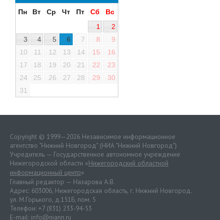
Пн
Вт
Ср
Чт
Пт
Сб
Вс
1
2
3
4
5
6
7
8
9
10
11
12
13
14
15
16
17
18
19
20
21
22
23
24
25
26
27
28
29
30
31
Copyright © 1999—2026 Независимое информационное
агентство "Нижний Новгород" (НИА "Нижний Новгород")
Учредитель — Государственное автономное учреждение
Нижегородской области «
Нижегородский областной
информационный центр
»
Главный редактор — Назарова А.В.
Адрес: 603006, Нижегородская область, г. Нижний Новгород.
ул. М.Горького, д.151Б, пом. 5
Телефон: +7 (831) 233-94-53
E-mail:
info@niann.ru