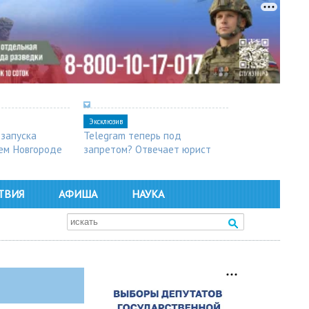
Эксклюзив
 запуска
Telegram теперь под
ем Новгороде
запретом? Отвечает юрист
ТВИЯ
АФИША
НАУКА