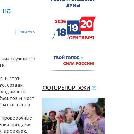
 на
Общество
ния службы. Об
ти.
. В этот
о, создан
ФОТОРЕПОРТАЖИ
бходимости.
бъектов и мест
тых веществ.
т проверочные
ения продажи
х деревьев.