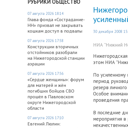
РУБРИКИ ОБЩЕСТВО
Нижегоро
07 августа 2026 18:14
усиленны
Глава фонда «Сострадание-
НН» призвал не закрывать
кошкам доступ в подвалы
30 декабря 2008 15
07 августа 2026 17:58
НИА "Нижний Но
Конструкции вторичных
отстойников разобрали
Нижегородская 
на Нижегородской станции
этом НИА "Нижн
аэрации
07 августа 2026 17:56
По усиленному 
«Сердце женщины»: форум
период руковод
для матерей и жён
резерв личного
погибших бойцов СВО
Особое внимани
прошёл в Павловском
проведения пр
округе Нижегородской
области
В последние дн
07 августа 2026 17:10
мероприятия в 
Евгений Люлин:
некачественных