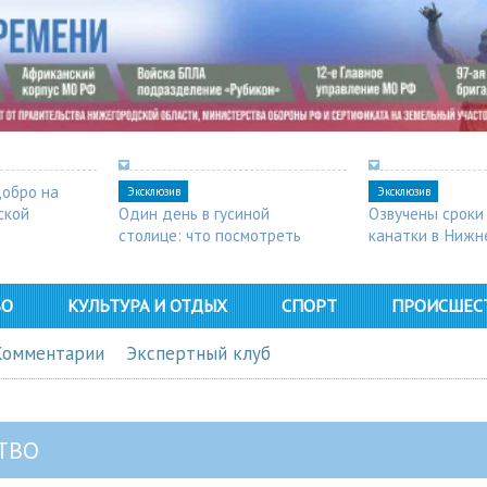
добро на
Эксклюзив
Эксклюзив
ской
Один день в гусиной
Озвучены сроки
столице: что посмотреть
канатки в Нижн
в Арзамасе
ВО
КУЛЬТУРА И ОТДЫХ
СПОРТ
ПРОИСШЕС
Комментарии
Экспертный клуб
ТВО