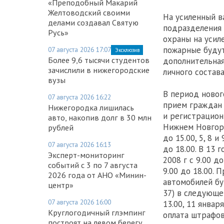
«Преподобный Макарий
Желтоводский своими
На усиленный в
делами создавал Святую
подразделения 
Русь»
охраны на усил
пожарные будут
07 августа 2026 17:07
Эксклюзив
Более 9,6 тысячи студентов
дополнительная
зачислили в нижегородские
личного состав
вузы
В период новог
07 августа 2026 16:22
прием граждан
Нижегородка лишилась
и регистрацио
авто, накопив долг в 30 млн
Нижнем Новгоро
рублей
до 15.00, 5, 8 и
07 августа 2026 16:13
до 18.00. В 13 
Эксперт-мониторинг
2008 г с 9.00 до
событий с 3 по 7 августа
9.00 до 18.00.
2026 года от АНО «Минин-
автомобилей бу
центр»
37) в следующем
07 августа 2026 16:00
13.00, 11 январ
Круглогодичный глэмпинг
оплата штрафов
построят на левом берегу