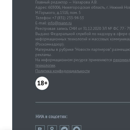
Главный редактор — Назарова А.В.
Адрес: 603006, Нижегородская область, г. Нижний Нов
М.Горького, д.151Б, пом. 5
Телефон: +7 (831) 233-94-53
E-mail:
info@niann.ru
Реестровая запись СМИ от 31.12.2020 ЭЛ № ФС 77 - 7
Выдано Федеральной службой по надзору в сфере с
информационных технологий и массовых коммуника
(Роскомнадзор).
Материалы в рубрике "Новости партнеров" размещаю
рекламы.
На информационном ресурсе применяются
рекоменд
технологии
.
Политика конфиденциальности
18+
НИА в соцсетях: