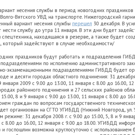
ариант несения службы в период новогодних праздников
Волго-Вятского УВД на транспорте. Нижегородский гарн
енный вариант несения службы
перешел
30 декабря. В ус
 нести службу до утра 11 января. В эти дни будет задей
 спецтехника, находящаяся в резерве, а также будет соз
а, который задействуют в случае необходимости/
одних праздников будут работать и подразделения ГИБДД
 подразделениями по исполнению административного зак
нно-экзаменационными подразделениями ГИБДД будет ор
де и десяти городах областного подчинения: 31 декабря 2
 9 января 2009 с 9.00 до 13.00, 11 января с 8.00 до 16.00, 12
городах районного подчинения и 27 сельских районов обла
 15.00, 8 и 9 января с 9.00 до 13.00, 11 января с 8.00 до 16.
 Прием граждан по вопросам государственного техническо
дет организован на СГТО УГИБДД (Нижний Новгород, ул. У
 режиме: 31 декабря 2008 г. с 9.00 до 15.00, 5, 8 и 9 янва
я с 8.00 до 16.00, 12 января с 9.00 до 18.00. УГИБДД инфор
 и госпошлин возможна круглосуточно с использованием 