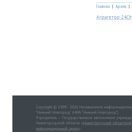
Главная
|
Архив
|
Аграгетор 24С
Copyright © 1999—2026 Независимое информационно
"Нижний Новгород" (НИА "Нижний Новгород")
Учредитель — Государственное автономное учрежд
Нижегородской области «
Нижегородский областной
информационный центр
»