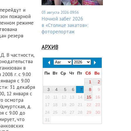
 перейдут и
03 августа 2026 09:56
изон пожарной
Ночной забег 2026
иленном режиме
в «Столице закатов»:
ствована
фоторепортаж
дан резерв
АРХИВ
. В частности,
онодательства
ганизован в
Пн
Вт
Ср
Чт
Пт
Сб
Вс
008 г. с 9.00
 января с 9.00
1
2
сти: 31 декабря
3
4
5
6
7
8
9
00, 12 января с
10
11
12
13
14
15
16
го осмотра
17
18
19
20
21
22
23
дмуртская, д.
ря с 9.00 до
24
25
26
27
28
29
30
мирует, что
31
банковских