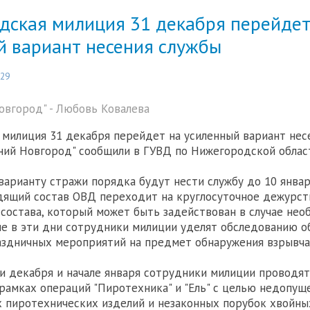
дская милиция 31 декабря перейдет
й вариант несения службы
:29
вгород" - Любовь Ковалева
милиция 31 декабря перейдет на усиленный вариант несе
ий Новгород" сообщили в ГУВД по Нижегородской облас
варианту стражи порядка будут нести службу до 10 января
ящий состав ОВД переходит на круглосуточное дежурств
 состава, который может быть задействован в случае нео
е в эти дни сотрудники милиции уделят обследованию о
аздничных мероприятий на предмет обнаружения взрывча
и декабря и начале января сотрудники милиции проводя
рамках операций "Пиротехника" и "Ель" с целью недопущ
 пиротехнических изделий и незаконных порубок хвойны