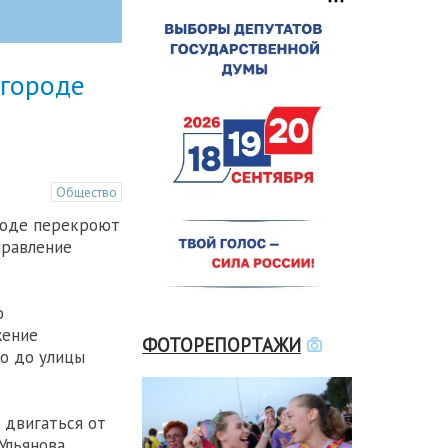
городе
Общество
роде перекроют
правление
о
жение
ФОТОРЕПОРТАЖИ
о до улицы
 двигаться от
Ульянова,