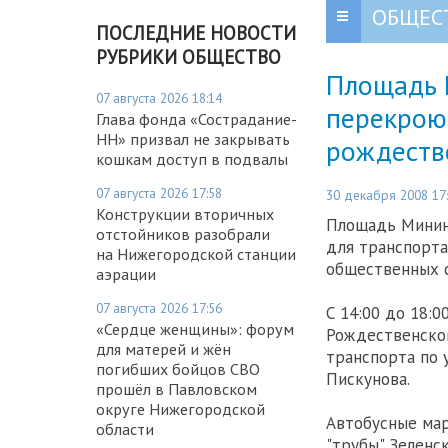
ОБЩЕС
ПОСЛЕДНИЕ НОВОСТИ
РУБРИКИ ОБЩЕСТВО
Площадь 
07 августа 2026 18:14
перекроют
Глава фонда «Сострадание-
НН» призвал не закрывать
рождеств
кошкам доступ в подвалы
07 августа 2026 17:58
30 декабря 2008 17
Конструкции вторичных
Площадь Минин
отстойников разобрали
для транспорта
на Нижегородской станции
общественных с
аэрации
07 августа 2026 17:56
С 14:00 до 18:
«Сердце женщины»: форум
Рождественског
для матерей и жён
транспорта по 
погибших бойцов СВО
Пискунова.
прошёл в Павловском
округе Нижегородской
Автобусные мар
области
"трубы" Зеленс