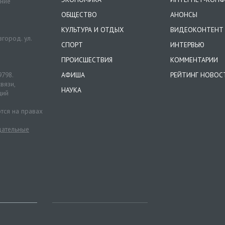
ение
ОБЩЕСТВО
АНОНСЫ
КУЛЬТУРА И ОТДЫХ
ВИДЕОКОНТЕНТ
город. ул.
СПОРТ
ИНТЕРВЬЮ
ПРОИСШЕСТВИЯ
КОММЕНТАРИИ
9798.
АФИША
РЕЙТИНГ НОВОС
вязи,
НАУКА
ций
тся на правах
ательные