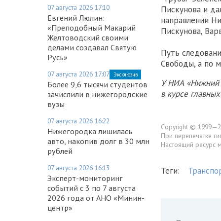
07 августа 2026 17:10
Пискунова и да
Евгений Люлин:
направлении Ни
«Преподобный Макарий
Пискунова, Вар
Желтоводский своими
делами создавал Святую
Путь следовани
Русь»
Свободы, а по 
07 августа 2026 17:07
Эксклюзив
У НИА «Нижний 
Более 9,6 тысячи студентов
в курсе главны
зачислили в нижегородские
вузы
07 августа 2026 16:22
Copyright © 1999—2
Нижегородка лишилась
При перепечатке ги
авто, накопив долг в 30 млн
Настоящий ресурс 
рублей
07 августа 2026 16:13
Теги:
Транспо
Эксперт-мониторинг
событий с 3 по 7 августа
2026 года от АНО «Минин-
центр»