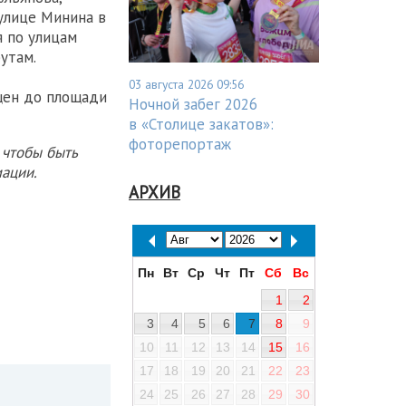
улице Минина в
 по улицам
утам.
03 августа 2026 09:56
щен до площади
Ночной забег 2026
в «Столице закатов»:
фоторепортаж
 чтобы быть
ации.
АРХИВ
Пн
Вт
Ср
Чт
Пт
Сб
Вс
1
2
3
4
5
6
7
8
9
10
11
12
13
14
15
16
17
18
19
20
21
22
23
24
25
26
27
28
29
30