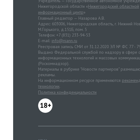
Учредитель — Государственное автономное учрежд
Нижегородской области «
Нижегородский областной
информационный центр
»
Главный редактор — Назарова А.В.
Адрес: 603006, Нижегородская область, г. Нижний Нов
М.Горького, д.151Б, пом. 5
Телефон: +7 (831) 233-94-53
E-mail:
info@niann.ru
Реестровая запись СМИ от 31.12.2020 ЭЛ № ФС 77 - 7
Выдано Федеральной службой по надзору в сфере с
информационных технологий и массовых коммуника
(Роскомнадзор).
Материалы в рубрике "Новости партнеров" размещаю
рекламы.
На информационном ресурсе применяются
рекоменд
технологии
.
Политика конфиденциальности
18+