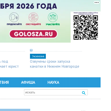
Эксклюзив
ь под
Озвучены сроки запуска
чает юрист
канатки в Нижнем Новгороде
ТВИЯ
АФИША
НАУКА