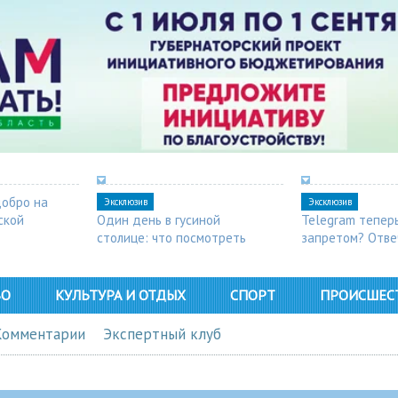
добро на
Эксклюзив
Эксклюзив
ской
Один день в гусиной
Telegram тепер
столице: что посмотреть
запретом? Отве
в Арзамасе
ВО
КУЛЬТУРА И ОТДЫХ
СПОРТ
ПРОИСШЕС
Комментарии
Экспертный клуб