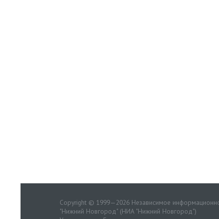
Copyright © 1999—2026 Независимое информационно
"Нижний Новгород" (НИА "Нижний Новгород")