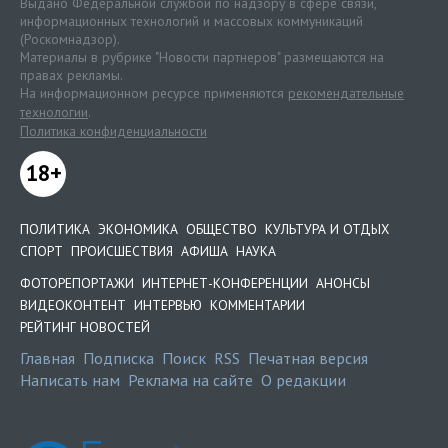
Выдано Федеральной службой по надзору в сфере связи,
информационных технологий и массовых коммуникаций
(Роскомнадзор).
Материалы в рубрике "Новости партнеров" размещаются на
правах рекламы.
На информационном ресурсе применяются
рекомендательные
технологии
.
Политика конфиденциальности
18+
ПОЛИТИКА
ЭКОНОМИКА
ОБЩЕСТВО
КУЛЬТУРА И ОТДЫХ
СПОРТ
ПРОИСШЕСТВИЯ
АФИША
НАУКА
ФОТОРЕПОРТАЖИ
ИНТЕРНЕТ-КОНФЕРЕНЦИИ
АНОНСЫ
ВИДЕОКОНТЕНТ
ИНТЕРВЬЮ
КОММЕНТАРИИ
РЕЙТИНГ НОВОСТЕЙ
Главная
Подписка
Поиск
RSS
Печатная версия
Написать нам
Реклама на сайте
О редакции