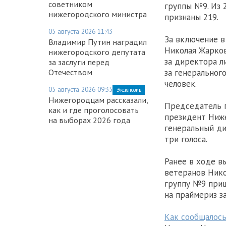
советником
группы №9. Из 
нижегородского министра
признаны 219.
05 августа 2026 11:43
За включение в
Владимир Путин наградил
Николая Жарков
нижегородского депутата
за директора л
за заслуги перед
за генеральног
Отечеством
человек.
05 августа 2026 09:35
Эксклюзив
Нижегородцам рассказали,
Председатель г
как и где проголосовать
президент Ниже
на выборах 2026 года
генеральный ди
три голоса.
Ранее в ходе в
ветеранов Нико
группу №9 приш
на праймериз з
Как сообщалось