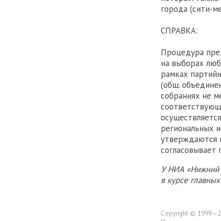
города (сити-м
СПРАВКА:
Процедура пред
на выборах люб
рамках партийн
(общ. объедине
собраниях не м
соответствующе
осуществляется
региональных и
утверждаются н
согласовывает 
У НИА «Нижний 
в курсе главны
Copyright © 1999—2