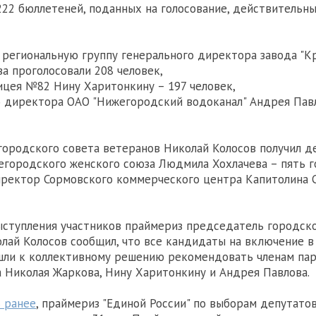
222 бюллетеней, поданных на голосование, действительн
 региональную группу генерального директора завода "К
а проголосовали 208 человек,
ицея №82 Нину Харитонкину – 197 человек,
о директора ОАО "Нижегородский водоканал" Андрея Пав
ородского совета ветеранов Николай Колосов получил де
городского женского союза Людмила Хохлачева – пять г
ректор Сормовского коммерческого центра Капитолина 
ыступления участников праймериз председатель городско
лай Колосов сообщил, что все кандидаты на включение в
ли к коллективному решению рекомендовать членам пар
а Николая Жаркова, Нину Харитонкину и Андрея Павлова.
 ранее
, праймериз "Единой России" по выборам депутато