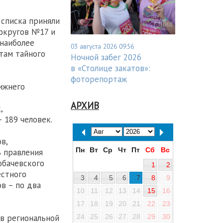
 списка приняли
округов №17 и
 наиболее
03 августа 2026 09:56
атам тайного
Ночной забег 2026
в «Столице закатов»:
фоторепортаж
ижнего
АРХИВ
,
 189 человек.
в,
Пн
Вт
Ср
Чт
Пт
Сб
Вс
 правления
обачевского
1
2
естного
3
4
5
6
7
8
9
в – по два
10
11
12
13
14
15
16
17
18
19
20
21
22
23
в региональной
24
25
26
27
28
29
30