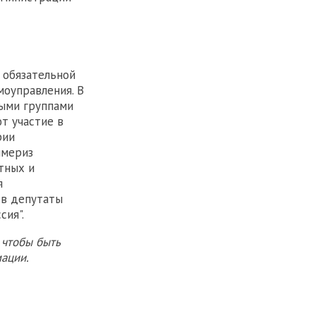
 обязательной
моуправления. В
выми группами
т участие в
рии
ймериз
тных и
я
 в депутаты
сия".
 чтобы быть
ации.