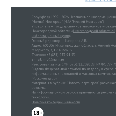
Copyright © 1999—2026 Независимое информационно
"Нижний Новгород" (НИА "Нижний Новгород")
Учредитель — Государственное автономное учрежд
Нижегородской области «
Нижегородский областной
информационный центр
»
Главный редактор — Назарова А.В.
Адрес: 603006, Нижегородская область, г. Нижний Нов
М.Горького, д.151Б, пом. 5
Телефон: +7 (831) 233-94-53
E-mail:
info@niann.ru
Реестровая запись СМИ от 31.12.2020 ЭЛ № ФС 77 - 7
Выдано Федеральной службой по надзору в сфере с
информационных технологий и массовых коммуника
(Роскомнадзор).
Материалы в рубрике "Новости партнеров" размещаю
рекламы.
На информационном ресурсе применяются
рекоменд
технологии
.
Политика конфиденциальности
18+