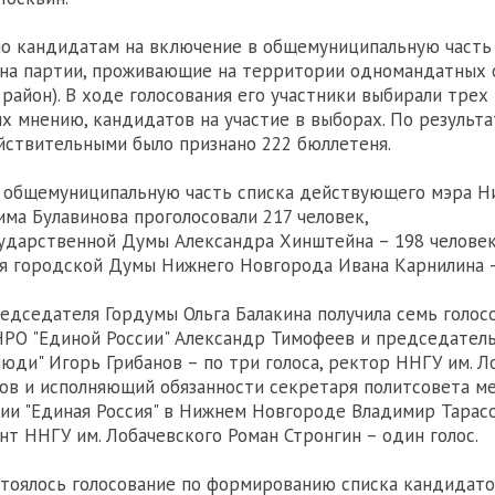
по кандидатам на включение в общемуниципальную часть
ена партии, проживающие на территории одномандатных 
 район). В ходе голосования его участники выбирали трех
их мнению, кандидатов на участие в выборах. По результ
йствительными было признано 222 бюллетеня.
в общемуниципальную часть списка действующего мэра Н
ма Булавинова проголосовали 217 человек,
сударственной Думы Александра Хинштейна – 198 человек
я городской Думы Нижнего Новгорода Ивана Карнилина –
едседателя Гордумы Ольга Балакина получила семь голосо
РО "Единой России" Александр Тимофеев и председатель
ди" Игорь Грибанов – по три голоса, ректор ННГУ им. Л
ов и исполняющий обязанности секретаря политсовета м
ии "Единая Россия" в Нижнем Новгороде Владимир Тарасо
ент ННГУ им. Лобачевского Роман Стронгин – один голос.
стоялось голосование по формированию списка кандидато