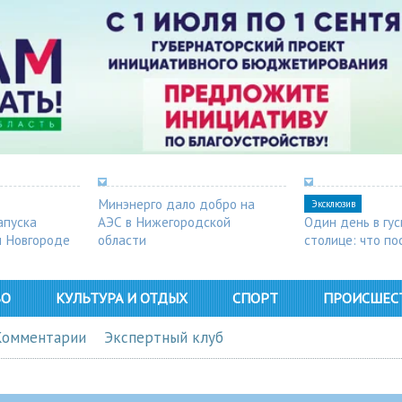
Минэнерго дало добро на
Эксклюзив
апуска
АЭС в Нижегородской
Один день в гу
м Новгороде
области
столице: что п
в Арзамасе
ВО
КУЛЬТУРА И ОТДЫХ
СПОРТ
ПРОИСШЕС
Комментарии
Экспертный клуб