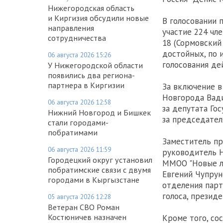
Нижегородская область
и Киргизия обсудили новые
В голосовании 
направления
участие 224 чл
сотрудничества
18 (Сормовский
достойных, по 
06 августа 2026 15:26
голосования де
У Нижегородской области
появились два региона-
партнера в Киргизии
За включение 
Новгорода Вади
06 августа 2026 12:58
за депутата Го
Нижний Новгород и Бишкек
за председател
стали городами-
побратимами
Заместитель пр
06 августа 2026 11:59
руководитель Н
Городецкий округ установил
ММОО "Новые лю
побратимские связи с двумя
Евгений Чупрун
городами в Кыргызстане
отделения парт
голоса, презид
05 августа 2026 12:28
Ветеран СВО Роман
Костюничев назначен
Кроме того, со