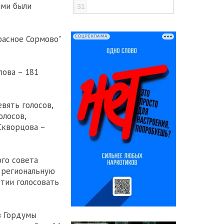
ыми были
31
расное Сормово"
СОЦРЕКЛАМА
лова – 181
вять голосов,
олосов,
Скворцова –
го совета
 региональную
тии голосовать
в Гордумы