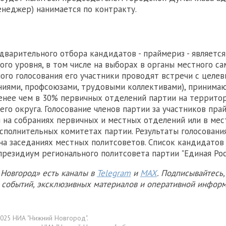
енеджер) нанимается по контракту.
варительного отбора кандидатов - праймериз - является
ого уровня, в том числе на выборах в органы местного са
ого голосования его участники проводят встречи с целе
ниями, профсоюзами, трудовыми коллективами), принимаю
енее чем в 30% первичных отделений партии на террито
го округа. Голосование членов партии за участников пра
 на собраниях первичных и местных отделений или в мес
сполнительных комитетах партии. Результаты голосовани
а заседаниях местных политсоветов. Список кандидатов
президиум регионального политсовета партии "Единая Рос
Новгород» есть каналы в
Telegram
и
MAX
. Подписывайтесь,
х событий, эксклюзивных материалов и оперативной информ
025 НИА "Нижний Новгород".