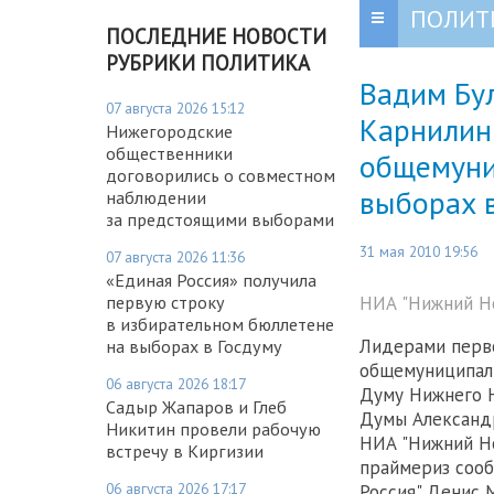
ПОЛИТ
ПОСЛЕДНИЕ НОВОСТИ
РУБРИКИ ПОЛИТИКА
Вадим Бу
07 августа 2026 15:12
Карнилин
Нижегородские
общественники
общемуни
договорились о совместном
выборах 
наблюдении
за предстоящими выборами
31 мая 2010 19:56
07 августа 2026 11:36
«Единая Россия» получила
НИА "Нижний Н
первую строку
в избирательном бюллетене
Лидерами перв
на выборах в Госдуму
общемуниципаль
06 августа 2026 18:17
Думу Нижнего Н
Садыр Жапаров и Глеб
Думы Александ
Никитин провели рабочую
НИА "Нижний Но
встречу в Киргизии
праймериз сооб
06 августа 2026 17:17
Россия" Денис 