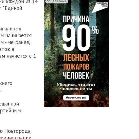
ии каждой из 14
СОЦРЕКЛАМА
т "Единой
ципальных
м начинается
м - не ранее,
атов в
м начнется с 1
жнего
.
ешанной
артийным
го Новгорода,
дминистрации