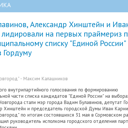
ИКА
лавинов, Александр Хинштейн и Ива
 лидировали на первых праймериз 
ципальному списку "Единой России"
в Гордуму
овгород" - Максим Калашников
ого внутрипартийного голосования по формированию
ной части списка кандидатов "Единой России" на выбора
овгорода стали мэр города Вадим Булавинов, депутат Г
р Хинштейн и председатель городской Думы Иван Карнил
вгород" по итогам состоявшихся 31 мая в Сормовском р
щил руководитель исполкома городского отделения парт
Москвин.