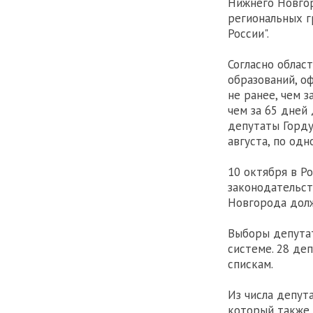
Нижнего Новгор
региональных г
России".
Согласно облас
образований, о
не ранее, чем з
чем за 65 дней
депутаты Горду
августа, по одн
10 октября в Р
законодательст
Новгорода долж
Выборы депута
системе. 28 де
спискам.
Из числа депут
который также 