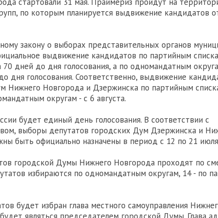
ода стартовали 31 мая. Праймериз пройдут на территор
рупп, по которым планируется выдвижение кандидатов о
тному закону о выборах представительных органов муни
фициальное выдвижение кандидатов по партийным списка
а 70 дней до дня голосования, а по одномандатным округа
 до дня голосования. Соответственно, выдвижение кандид
м Нижнего Новгорода и Дзержинска по партийным списка
омандатным округам - с 6 августа.
оссии будет единый день голосования. В соответствии с
вом, выборы депутатов городских Дум Дзержинска и Ни
ны быть официально назначены в период с 12 по 21 июля
тов городской Думы Нижнего Новгорода проходят по см
путатов избираются по одномандатным округам, 14 - по п
атов будет избран глава местного самоуправления Нижне
будет являться председателем городской Думы. Глава а