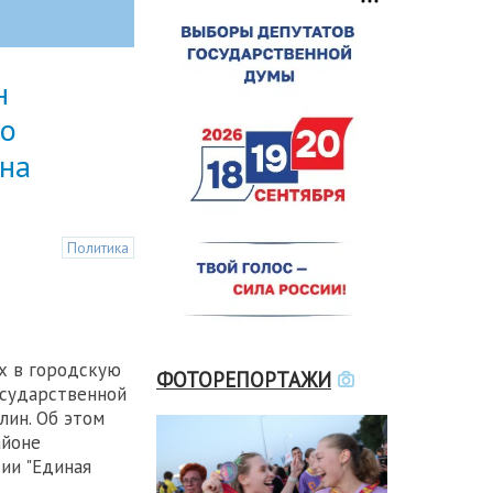
н
по
 на
Политика
х в городскую
ФОТОРЕПОРТАЖИ
осударственной
ин. Об этом
айоне
ии "Единая