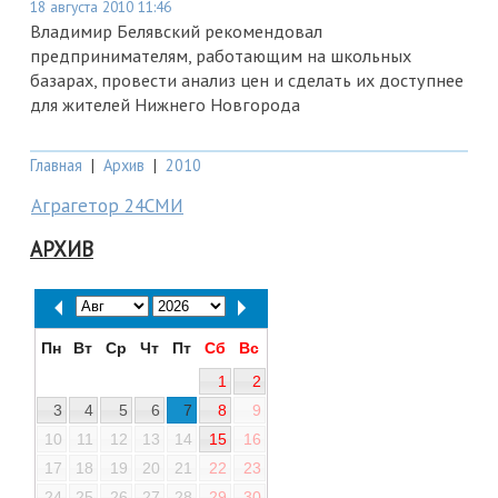
18 августа 2010 11:46
Владимир Белявский рекомендовал
предпринимателям, работающим на школьных
базарах, провести анализ цен и сделать их доступнее
для жителей Нижнего Новгорода
Главная
|
Архив
|
2010
Аграгетор 24СМИ
АРХИВ
Пн
Вт
Ср
Чт
Пт
Сб
Вс
1
2
3
4
5
6
7
8
9
10
11
12
13
14
15
16
17
18
19
20
21
22
23
24
25
26
27
28
29
30