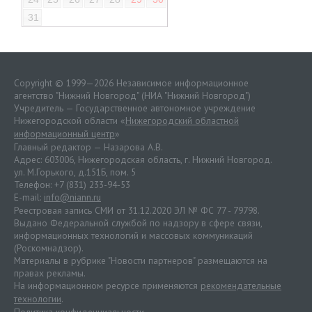
31
Copyright © 1999—2026 Независимое информационное
агентство "Нижний Новгород" (НИА "Нижний Новгород")
Учредитель — Государственное автономное учреждение
Нижегородской области «
Нижегородский областной
информационный центр
»
Главный редактор — Назарова А.В.
Адрес: 603006, Нижегородская область, г. Нижний Новгород.
ул. М.Горького, д.151Б, пом. 5
Телефон: +7 (831) 233-94-53
E-mail:
info@niann.ru
Реестровая запись СМИ от 31.12.2020 ЭЛ № ФС 77 - 79798.
Выдано Федеральной службой по надзору в сфере связи,
информационных технологий и массовых коммуникаций
(Роскомнадзор).
Материалы в рубрике "Новости партнеров" размещаются на
правах рекламы.
На информационном ресурсе применяются
рекомендательные
технологии
.
Политика конфиденциальности