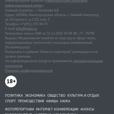
Нижегородской области «
Нижегородский областной
информационный центр
»
Главный редактор — Назарова А.В.
Адрес: 603006, Нижегородская область, г. Нижний Новгород.
ул. М.Горького, д.151Б, пом. 5
Телефон: +7 (831) 233-94-53
E-mail:
info@niann.ru
Реестровая запись СМИ от 31.12.2020 ЭЛ № ФС 77 - 79798.
Выдано Федеральной службой по надзору в сфере связи,
информационных технологий и массовых коммуникаций
(Роскомнадзор).
Материалы в рубрике "Новости партнеров" размещаются на
правах рекламы.
На информационном ресурсе применяются
рекомендательные
технологии
.
Политика конфиденциальности
18+
ПОЛИТИКА
ЭКОНОМИКА
ОБЩЕСТВО
КУЛЬТУРА И ОТДЫХ
СПОРТ
ПРОИСШЕСТВИЯ
АФИША
НАУКА
ФОТОРЕПОРТАЖИ
ИНТЕРНЕТ-КОНФЕРЕНЦИИ
АНОНСЫ