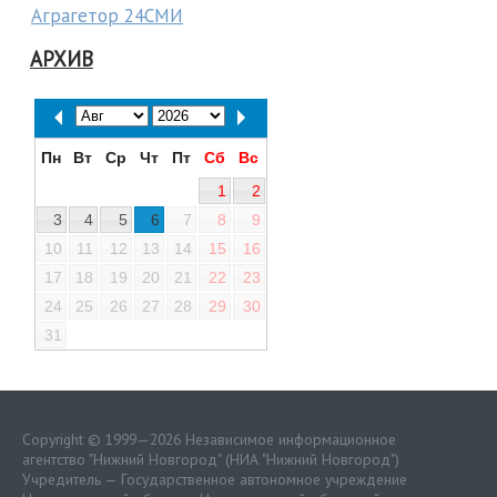
Аграгетор 24СМИ
АРХИВ
Пн
Вт
Ср
Чт
Пт
Сб
Вс
1
2
3
4
5
6
7
8
9
10
11
12
13
14
15
16
17
18
19
20
21
22
23
24
25
26
27
28
29
30
31
Copyright © 1999—2026 Независимое информационное
агентство "Нижний Новгород" (НИА "Нижний Новгород")
Учредитель — Государственное автономное учреждение