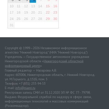
10
11
12
13
14
15
16
17
18
19
20
21
22
23
24
25
26
27
28
29
30
31
Copyright © 1999—2026 Независимое информационное
агентство "Нижний Новгород" (НИА "Нижний Новгород")
Учредитель — Государственное автономное учреждение
Нижегородской области «
Нижегородский областной
информационный центр
»
Главный редактор — Назарова А.В.
Адрес: 603006, Нижегородская область, г. Нижний Новгород.
ул. М.Горького, д.151Б, пом. 5
Телефон: +7 (831) 233-94-53
E-mail:
info@niann.ru
Реестровая запись СМИ от 31.12.2020 ЭЛ № ФС 77 - 79798.
Выдано Федеральной службой по надзору в сфере связи,
информационных технологий и массовых коммуникаций
(Роскомнадзор).