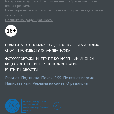
Материалы в рубрике "Новости партнеров" размещаются на
правах рекламы.
На информационном ресурсе применяются
рекомендательные
технологии
.
Политика конфиденциальности
18+
ПОЛИТИКА
ЭКОНОМИКА
ОБЩЕСТВО
КУЛЬТУРА И ОТДЫХ
СПОРТ
ПРОИСШЕСТВИЯ
АФИША
НАУКА
ФОТОРЕПОРТАЖИ
ИНТЕРНЕТ-КОНФЕРЕНЦИИ
АНОНСЫ
ВИДЕОКОНТЕНТ
ИНТЕРВЬЮ
КОММЕНТАРИИ
РЕЙТИНГ НОВОСТЕЙ
Главная
Подписка
Поиск
RSS
Печатная версия
Написать нам
Реклама на сайте
О редакции