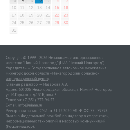
10
11
12
13
14
15
16
17
18
19
20
21
22
23
24
25
26
27
28
29
30
31
Copyright © 1999—2026 Независимое информационное
агентство "Нижний Новгород" (НИА "Нижний Новгород")
Учредитель — Государственное автономное учреждение
Нижегородской области «
Нижегородский областной
информационный центр
»
Главный редактор — Назарова А.В.
Адрес: 603006, Нижегородская область, г. Нижний Новгород.
ул. М.Горького, д.151Б, пом. 5
Телефон: +7 (831) 233-94-53
E-mail:
info@niann.ru
Реестровая запись СМИ от 31.12.2020 ЭЛ № ФС 77 - 79798.
Выдано Федеральной службой по надзору в сфере связи,
информационных технологий и массовых коммуникаций
(Роскомнадзор).