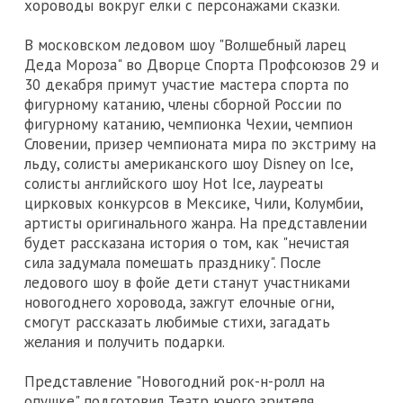
хороводы вокруг елки с персонажами сказки.
В московском ледовом шоу "Волшебный ларец
Деда Мороза" во Дворце Спорта Профсоюзов 29 и
30 декабря примут участие мастера спорта по
фигурному катанию, члены сборной России по
фигурному катанию, чемпионка Чехии, чемпион
Словении, призер чемпионата мира по экстриму на
льду, солисты американского шоу Disney on Ice,
солисты английского шоу Hot Ice, лауреаты
цирковых конкурсов в Мексике, Чили, Колумбии,
артисты оригинального жанра. На представлении
будет рассказана история о том, как "нечистая
сила задумала помешать празднику". После
ледового шоу в фойе дети станут участниками
новогоднего хоровода, зажгут елочные огни,
смогут рассказать любимые стихи, загадать
желания и получить подарки.
Представление "Новогодний рок-н-ролл на
опушке" подготовил Театр юного зрителя.