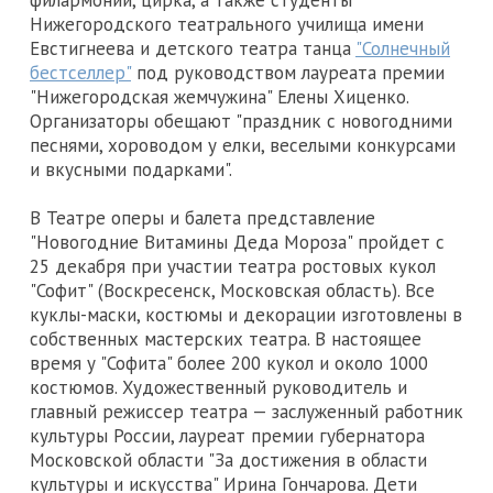
филармонии, цирка, а также студенты
Нижегородского театрального училища имени
Евстигнеева и детского театра танца
"Солнечный
бестселлер"
под руководством лауреата премии
"Нижегородская жемчужина" Елены Хиценко.
Организаторы обещают "праздник с новогодними
песнями, хороводом у елки, веселыми конкурсами
и вкусными подарками".
В Театре оперы и балета представление
"Новогодние Витамины Деда Мороза" пройдет с
25 декабря при участии театра ростовых кукол
"Софит" (Воскресенск, Московская область). Все
куклы-маски, костюмы и декорации изготовлены в
собственных мастерских театра. В настоящее
время у "Софита" более 200 кукол и около 1000
костюмов. Художественный руководитель и
главный режиссер театра — заслуженный работник
культуры России, лауреат премии губернатора
Московской области "За достижения в области
культуры и искусства" Ирина Гончарова. Дети