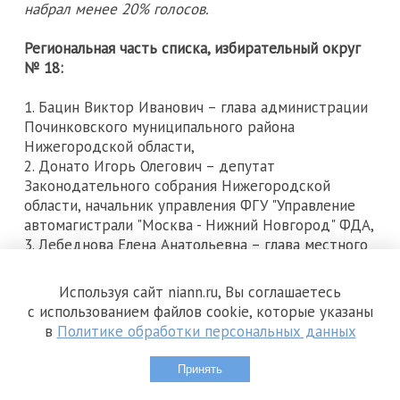
набрал менее 20% голосов.
Региональная часть списка, избирательный округ
№ 18:
1. Бацин Виктор Иванович – глава администрации
Починковского муниципального района
Нижегородской области,
2. Донато Игорь Олегович – депутат
Законодательного собрания Нижегородской
области, начальник управления ФГУ "Управление
автомагистрали "Москва - Нижний Новгород" ФДА,
3. Лебеднова Елена Анатольевна – глава местного
самоуправления Первомайского района
Нижегородской области.
Используя сайт niann.ru, Вы соглашаетесь
с использованием файлов cookie, которые указаны
Победителями праймериз являлись Игорь Донато,
в
Политике обработки персональных данных
депутат Государственной Думы РФ Ольга Носкова,
Виктор Бацин и Елена Лебедева.
Принять