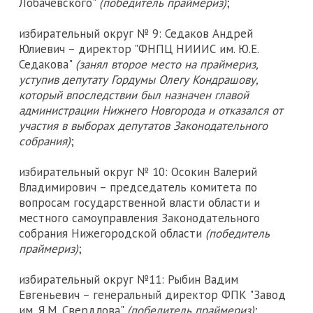
Лобачевского"
(победитель праймериз)
;
избирательный округ № 9: Седаков Андрей
Юлиевич – директор "ФНПЦ НИИИС им. Ю.Е.
Седакова"
(занял второе место на праймериз,
уступив депутату Гордумы Олегу Кондрашову,
который впоследствии был назначен главой
администрации Нижнего Новгорода и отказался от
участия в выборах депутатов Законодательного
собрания)
;
избирательный округ № 10: Осокин Валерий
Владимирович – председатель комитета по
вопросам государственной власти области и
местного самоуправления Законодательного
собрания Нижегородской области
(победитель
праймериз)
;
избирательный округ №11: Рыбин Вадим
Евгеньевич – генеральный директор ФПК "Завод
им. Я.М. Свердлова"
(победитель праймериз)
;