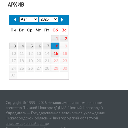
АРХИВ
Пн
Вт
Ср
Чт
Пт
Сб
Вс
1
2
3
4
5
6
7
8
9
10
11
12
13
14
15
16
17
18
19
20
21
22
23
24
25
26
27
28
29
30
31
Copyright © 1999—2026 Независимое информационное
агентство "Нижний Новгород" (НИА "Нижний Новгород")
Учредитель — Государственное автономное учреждение
Нижегородской области «
Нижегородский областной
информационный центр
»