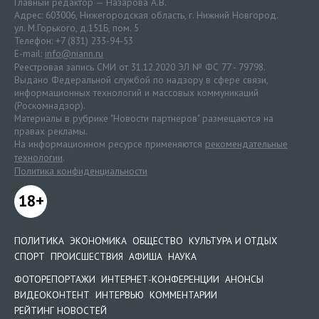
Главный редактор — Назарова А.В.
Адрес: 603006, Нижегородская область, г. Нижний Новгород.
ул. М.Горького, д.151Б, пом. 5
Телефон: +7 (831) 233-94-53
E-mail:
info@niann.ru
Реестровая запись СМИ от 31.12.2020 ЭЛ № ФС 77 - 79798.
Выдано Федеральной службой по надзору в сфере связи,
информационных технологий и массовых коммуникаций
(Роскомнадзор).
Материалы в рубрике "Новости партнеров" размещаются на
правах рекламы.
На информационном ресурсе применяются
рекомендательные
технологии
.
Политика конфиденциальности
18+
ПОЛИТИКА
ЭКОНОМИКА
ОБЩЕСТВО
КУЛЬТУРА И ОТДЫХ
СПОРТ
ПРОИСШЕСТВИЯ
АФИША
НАУКА
ФОТОРЕПОРТАЖИ
ИНТЕРНЕТ-КОНФЕРЕНЦИИ
АНОНСЫ
ВИДЕОКОНТЕНТ
ИНТЕРВЬЮ
КОММЕНТАРИИ
РЕЙТИНГ НОВОСТЕЙ