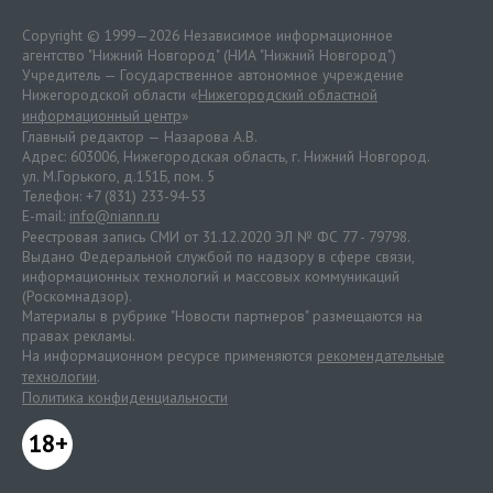
Copyright © 1999—2026 Независимое информационное
агентство "Нижний Новгород" (НИА "Нижний Новгород")
Учредитель — Государственное автономное учреждение
Нижегородской области «
Нижегородский областной
информационный центр
»
Главный редактор — Назарова А.В.
Адрес: 603006, Нижегородская область, г. Нижний Новгород.
ул. М.Горького, д.151Б, пом. 5
Телефон: +7 (831) 233-94-53
E-mail:
info@niann.ru
Реестровая запись СМИ от 31.12.2020 ЭЛ № ФС 77 - 79798.
Выдано Федеральной службой по надзору в сфере связи,
информационных технологий и массовых коммуникаций
(Роскомнадзор).
Материалы в рубрике "Новости партнеров" размещаются на
правах рекламы.
На информационном ресурсе применяются
рекомендательные
технологии
.
Политика конфиденциальности
18+