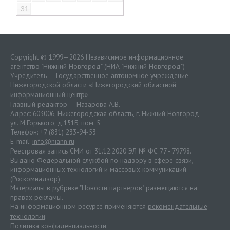
31
Copyright © 1999—2026 Независимое информационное
агентство "Нижний Новгород" (НИА "Нижний Новгород")
Учредитель — Государственное автономное учреждение
Нижегородской области «
Нижегородский областной
информационный центр
»
Главный редактор — Назарова А.В.
Адрес: 603006, Нижегородская область, г. Нижний Новгород.
ул. М.Горького, д.151Б, пом. 5
Телефон: +7 (831) 233-94-53
E-mail:
info@niann.ru
Реестровая запись СМИ от 31.12.2020 ЭЛ № ФС 77 - 79798.
Выдано Федеральной службой по надзору в сфере связи,
информационных технологий и массовых коммуникаций
(Роскомнадзор).
Материалы в рубрике "Новости партнеров" размещаются на
правах рекламы.
На информационном ресурсе применяются
рекомендательные
технологии
.
Политика конфиденциальности