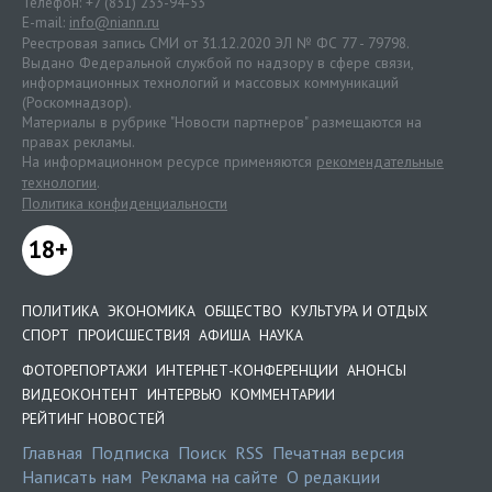
Телефон: +7 (831) 233-94-53
E-mail:
info@niann.ru
Реестровая запись СМИ от 31.12.2020 ЭЛ № ФС 77 - 79798.
Выдано Федеральной службой по надзору в сфере связи,
информационных технологий и массовых коммуникаций
(Роскомнадзор).
Материалы в рубрике "Новости партнеров" размещаются на
правах рекламы.
На информационном ресурсе применяются
рекомендательные
технологии
.
Политика конфиденциальности
18+
ПОЛИТИКА
ЭКОНОМИКА
ОБЩЕСТВО
КУЛЬТУРА И ОТДЫХ
СПОРТ
ПРОИСШЕСТВИЯ
АФИША
НАУКА
ФОТОРЕПОРТАЖИ
ИНТЕРНЕТ-КОНФЕРЕНЦИИ
АНОНСЫ
ВИДЕОКОНТЕНТ
ИНТЕРВЬЮ
КОММЕНТАРИИ
РЕЙТИНГ НОВОСТЕЙ
Главная
Подписка
Поиск
RSS
Печатная версия
Написать нам
Реклама на сайте
О редакции