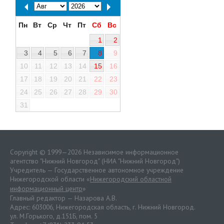
Пн
Вт
Ср
Чт
Пт
Сб
Вс
1
2
3
4
5
6
7
8
9
10
11
12
13
14
15
16
17
18
19
20
21
22
23
24
25
26
27
28
29
30
31
Copyright © 1999—2026 Независимое информационное
агентство "Нижний Новгород" (НИА "Нижний Новгород")
Учредитель — Государственное автономное учреждение
Нижегородской области «
Нижегородский областной
информационный центр
»
Главный редактор — Назарова А.В.
Адрес: 603006, Нижегородская область, г. Нижний Новгород.
ул. М.Горького, д.151Б, пом. 5