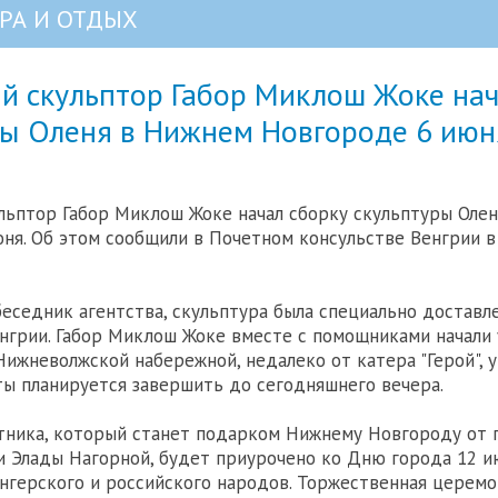
РА И ОТДЫХ
й скульптор Габор Миклош Жоке нач
ры Оленя в Нижнем Новгороде 6 июн
льптор Габор Миклош Жоке начал сборку скульптуры Оле
ня. Об этом сообщили в Почетном консульстве Венгрии 
беседник агентства, скульптура была специально доставл
нгрии. Габор Миклош Жоке вместе с помощниками начали 
Нижневолжской набережной, недалеко от катера "Герой", у
ы планируется завершить до сегодняшнего вечера.
ника, который станет подарком Нижнему Новгороду от 
и Элады Нагорной, будет приурочено ко Дню города 12 и
нгерского и российского народов. Торжественная церемо