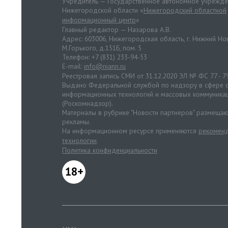
Учредитель — Государственное автономное учрежд
Нижегородской области «
Нижегородский областной
информационный центр
»
Главный редактор — Назарова А.В.
Адрес: 603006, Нижегородская область, г. Нижний Нов
М.Горького, д.151Б, пом. 5
Телефон: +7 (831) 233-94-53
E-mail:
info@niann.ru
Реестровая запись СМИ от 31.12.2020 ЭЛ № ФС 77 - 7
Выдано Федеральной службой по надзору в сфере с
информационных технологий и массовых коммуника
(Роскомнадзор).
Материалы в рубрике "Новости партнеров" размещаю
рекламы.
На информационном ресурсе применяются
рекоменд
технологии
.
Политика конфиденциальности
18+