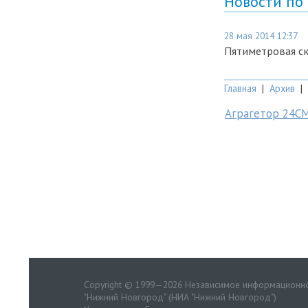
Новости по
28 мая 2014 12:37
Пятиметровая ск
Главная
|
Архив
|
Аграгетор 24С
Copyright © 1999—2026 Независимое информационно
"Нижний Новгород" (НИА "Нижний Новгород")