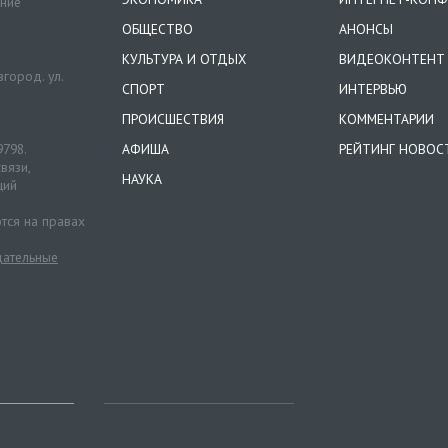
ение
ОБЩЕСТВО
АНОНСЫ
КУЛЬТУРА И ОТДЫХ
ВИДЕОКОНТЕНТ
город. ул.
СПОРТ
ИНТЕРВЬЮ
ПРОИСШЕСТВИЯ
КОММЕНТАРИИ
9798.
АФИША
РЕЙТИНГ НОВОС
вязи,
НАУКА
ций
тся на правах
ательные