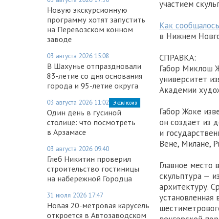
участием скульп
Новую экскурсионную
программу хотят запустить
Как сообщалось
на Перевозском конном
в Нижнем Новг
заводе
03 августа 2026 15:08
СПРАВКА:
В Шахунье отпраздновали
Габор Миклош Ж
83-летие со дня основания
университет из
города и 95-летие округа
Академии худож
03 августа 2026 11:02
Эксклюзив
Габор Жоке изв
Один день в гусиной
он создает из 
столице: что посмотреть
в Арзамасе
и государствен
Вене, Милане, Р
03 августа 2026 09:40
Глеб Никитин проверил
Главное место 
строительство гостиницы
скульптура — и
на набережной Городца
архитектуру. С
31 июля 2026 17:47
установленная 
Новая 20-метровая карусель
шестиметрового
откроется в Автозаводском
венгерской пор