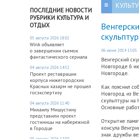
КУЛЬТУ
ПОСЛЕДНИЕ НОВОСТИ
РУБРИКИ КУЛЬТУРА И
Венгерски
ОТДЫХ
скульпту
05 августа 2026 18:02
Wink объявляет
06 июня 2014 15:05
о завершении съемок
фантастического сериала
Венгерский ску
Новгороде 6 ию
04 августа 2026 14:52
Новгороде.
Проект реставрации
корпуса нижегородских
Красных казарм не прошел
Как пояснил со
госэкспертизу
Новгород из Ве
скульптуры на 
04 августа 2026 11:40
Основные работ
Михаилу Мишустину
представили проект
Открытие памят
гостиницы на набережной
консула Венгри
в Городце
знак дружбы ве
03 августа 2026 17:30