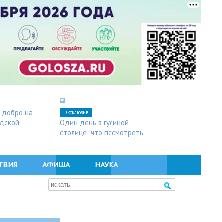
 добро на
Эксклюзив
одской
Один день в гусиной
столице: что посмотреть
в Арзамасе
ТВИЯ
АФИША
НАУКА