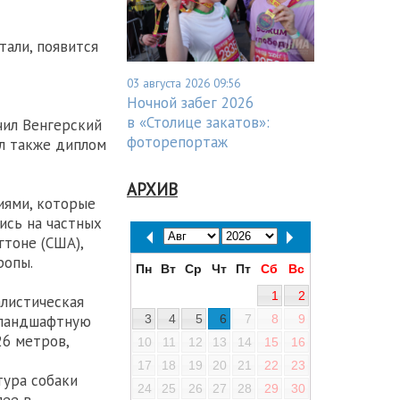
тали, появится
03 августа 2026 09:56
Ночной забег 2026
в «Столице закатов»:
чил Венгерский
фоторепортаж
ил также диплом
АРХИВ
иями, которые
ись на частных
тоне (США),
ропы.
Пн
Вт
Ср
Чт
Пт
Сб
Вс
1
2
алистическая
 ландшафтную
3
4
5
6
7
8
9
26 метров,
10
11
12
13
14
15
16
17
18
19
20
21
22
23
тура собаки
24
25
26
27
28
29
30
лее в