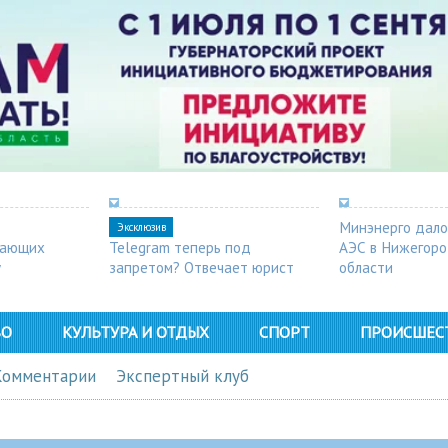
Минэнерго дало
Эксклюзив
шающих
Telegram теперь под
АЭС в Нижегор
у
запретом? Отвечает юрист
области
ВО
КУЛЬТУРА И ОТДЫХ
СПОРТ
ПРОИСШЕС
Комментарии
Экспертный клуб