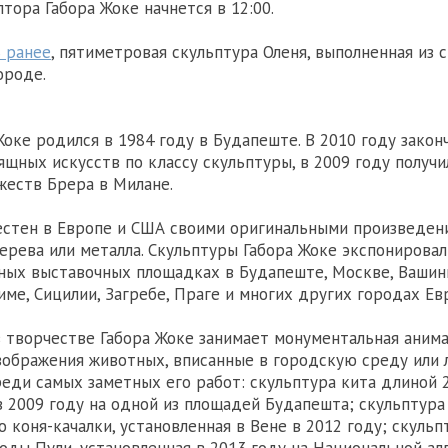
тора Габора Жоке начнется в 12:00.
 ранее
, пятиметровая скульптура Оленя, выполненная из с
ороде.
оке родился в 1984 году в Будапеште. В 2010 году закон
ящных искусств по классу скульптуры, в 2009 году получ
еств Брера в Милане.
естен в Европе и США своими оригинальными произведен
дерева или металла. Скульптуры Габора Жоке экспонировал
ных выставочных площадках в Будапеште, Москве, Вашинг
име, Сицилии, Загребе, Праге и многих других городах Ев
в творчестве Габора Жоке занимает монументальная аним
зображения животных, вписанные в городскую среду или
реди самых заметных его работ: скульптура кита длиной 
в 2009 году на одной из площадей Будапешта; скульптура
 коня-качалки, установленная в Вене в 2012 году; скульп
оды Пули, установленная в 2013 году на Национальной ал