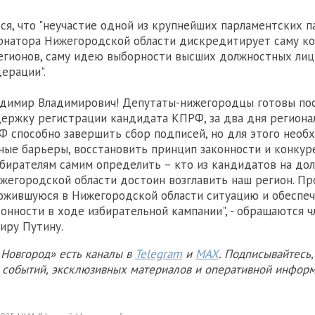
ся, что "неучастие одной из крупнейших парламентских п
ернатора Нижегородской области дискредитирует саму к
егионов, саму идею выборности высших должностных лиц
ерации".
адимир Владимирович! Депутаты-нижегородцы готовы по
ержку регистрации кандидата КПРФ, за два дня региона
 способно завершить сбор подписей, но для этого необ
ые барьеры, восстановить принцип законности и конкур
бирателям самим определить – кто из кандидатов на до
жегородской области достоин возглавить наш регион. Пр
ожившуюся в Нижегородской области ситуацию и обеспе
онности в ходе избирательной кампании", - обращаются 
иру Путину.
Новгород» есть каналы в
Telegram
и
MAX
. Подписывайтесь,
х событий, эксклюзивных материалов и оперативной информ