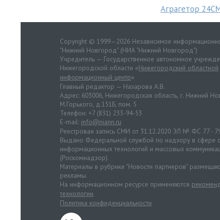
Аграгетор 24С
Copyright © 1999—2026 Независимое информационно
"Нижний Новгород" (НИА "Нижний Новгород")
Учредитель — Государственное автономное учрежд
Нижегородской области «
Нижегородский областной
информационный центр
»
Главный редактор — Назарова А.В.
Адрес: 603006, Нижегородская область, г. Нижний Нов
М.Горького, д.151Б, пом. 5
Телефон: +7 (831) 233-94-53
E-mail:
info@niann.ru
Реестровая запись СМИ от 31.12.2020 ЭЛ № ФС 77 - 7
Выдано Федеральной службой по надзору в сфере с
информационных технологий и массовых коммуника
(Роскомнадзор).
Материалы в рубрике "Новости партнеров" размещаю
рекламы.
На информационном ресурсе применяются
рекоменд
технологии
.
Политика конфиденциальности