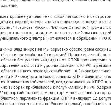
РФ собрал лишь 80% от необходимого количества подпис
бращении.
вает крайнее удивление - с какой легкостью и быстротой
аты от партий, которых никто и никогда не видел в наш
ссии", "Патриоты России", "Великое Отчество", "Гражданск
ию о том, что кандидатам от этих партий оказано содей
ниципального фильтра", - отмечается в обращении НРО 
адимир Владимирович! Мы серьезно обеспокоены сложивш
 области предвыборной ситуацией. Проведение выборов 
 области без участия кандидата от КПРФ противоречит 
бирателей в области и уровню доверия к КПРФ в регионе
области на всех последних выборах – в Законодательное
дента РФ - результаты голосования за КПРФ были значит
их. Количество избирателей, поддерживающих КПРФ в р
ких выборах приблизилось к полумиллиону. КПРФ одержа
й" по партийным спискам во втором по численности город
областном парламенте фракция КПРФ включает 12 депута
им показателем партии по России в целом", - сообщается 