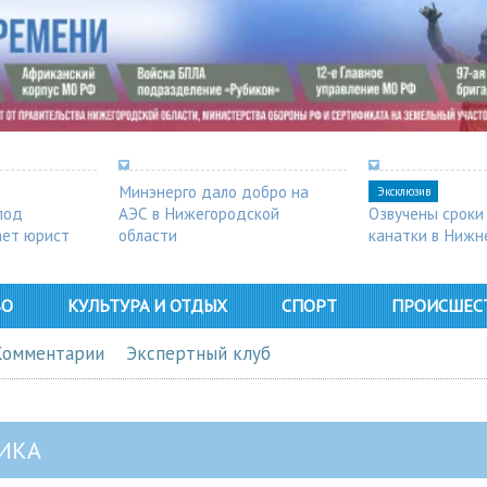
Минэнерго дало добро на
Эксклюзив
под
АЭС в Нижегородской
Озвучены сроки
ает юрист
области
канатки в Нижн
ВО
КУЛЬТУРА И ОТДЫХ
СПОРТ
ПРОИСШЕС
Комментарии
Экспертный клуб
ИКА