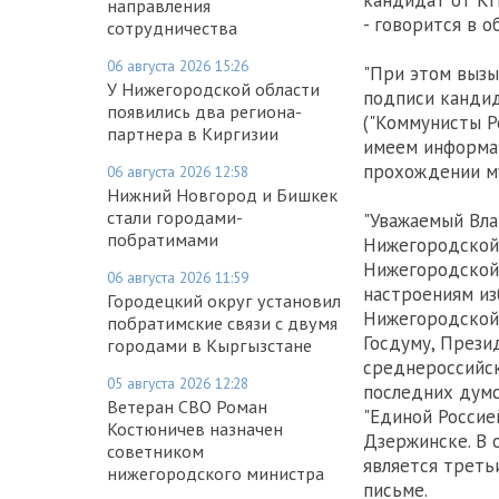
кандидат от КП
направления
- говорится в о
сотрудничества
06 августа 2026 15:26
"При этом вызы
У Нижегородской области
подписи кандид
появились два региона-
("Коммунисты Ро
партнера в Киргизии
имеем информац
прохождении му
06 августа 2026 12:58
Нижний Новгород и Бишкек
стали городами-
"Уважаемый Вл
побратимами
Нижегородской
Нижегородской
06 августа 2026 11:59
настроениям из
Городецкий округ установил
Нижегородской 
побратимские связи с двумя
Госдуму, Прези
городами в Кыргызстане
среднероссийск
05 августа 2026 12:28
последних думс
Ветеран СВО Роман
"Единой Россие
Костюничев назначен
Дзержинске. В 
советником
является треть
нижегородского министра
письме.