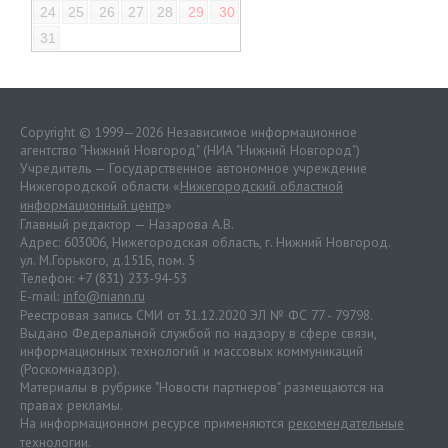
24
25
26
27
28
29
30
31
Copyright © 1999—2026 Независимое информационное
агентство "Нижний Новгород" (НИА "Нижний Новгород")
Учредитель — Государственное автономное учреждение
Нижегородской области «
Нижегородский областной
информационный центр
»
Главный редактор — Назарова А.В.
Адрес: 603006, Нижегородская область, г. Нижний Новгород.
ул. М.Горького, д.151Б, пом. 5
Телефон: +7 (831) 233-94-53
E-mail:
info@niann.ru
Реестровая запись СМИ от 31.12.2020 ЭЛ № ФС 77 - 79798.
Выдано Федеральной службой по надзору в сфере связи,
информационных технологий и массовых коммуникаций
(Роскомнадзор).
Материалы в рубрике "Новости партнеров" размещаются на
правах рекламы.
На информационном ресурсе применяются
рекомендательные
технологии
.