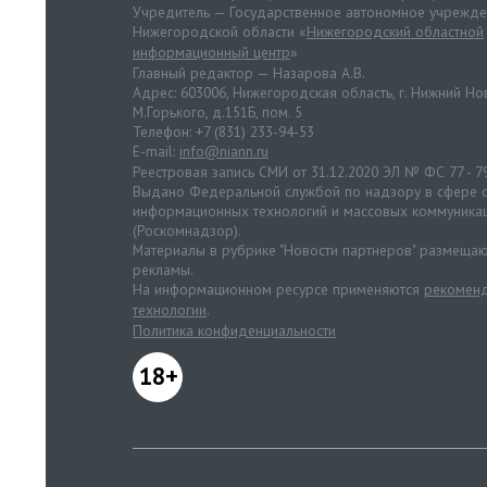
Учредитель — Государственное автономное учрежд
Нижегородской области «
Нижегородский областной
информационный центр
»
Главный редактор — Назарова А.В.
Адрес: 603006, Нижегородская область, г. Нижний Нов
М.Горького, д.151Б, пом. 5
Телефон: +7 (831) 233-94-53
E-mail:
info@niann.ru
Реестровая запись СМИ от 31.12.2020 ЭЛ № ФС 77 - 7
Выдано Федеральной службой по надзору в сфере с
информационных технологий и массовых коммуника
(Роскомнадзор).
Материалы в рубрике "Новости партнеров" размещаю
рекламы.
На информационном ресурсе применяются
рекоменд
технологии
.
Политика конфиденциальности
18+