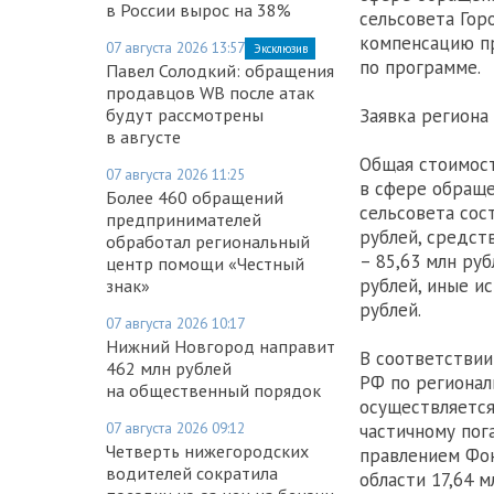
в России вырос на 38%
сельсовета Гор
компенсацию пр
07 августа 2026 13:57
Эксклюзив
по программе.
Павел Солодкий: обращения
продавцов WB после атак
будут рассмотрены
Заявка региона
в августе
Общая стоимос
07 августа 2026 11:25
в сфере обращ
Более 460 обращений
сельсовета сост
предпринимателей
рублей, средст
обработал региональный
– 85,63 млн ру
центр помощи «Честный
рублей, иные и
знак»
рублей.
07 августа 2026 10:17
Нижний Новгород направит
В соответствии
462 млн рублей
РФ по региона
на общественный порядок
осуществляется
07 августа 2026 09:12
частичному пог
Четверть нижегородских
правлением Фо
водителей сократила
области 17,64 м