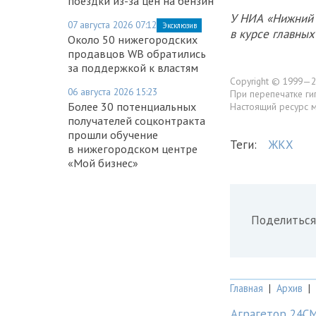
поездки из-за цен на бензин
У НИА «Нижний 
07 августа 2026 07:12
Эксклюзив
в курсе главны
Около 50 нижегородских
продавцов WB обратились
за поддержкой к властям
Copyright © 1999—2
06 августа 2026 15:23
При перепечатке ги
Более 30 потенциальных
Настоящий ресурс 
получателей соцконтракта
прошли обучение
Теги:
ЖКХ
в нижегородском центре
«Мой бизнес»
Поделиться
Главная
|
Архив
|
Аграгетор 24С