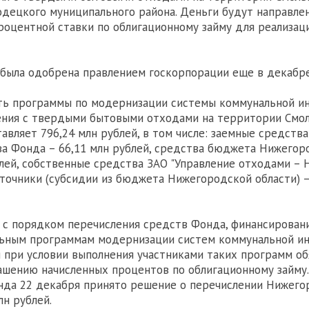
одецкого муниципального района. Деньги будут направле
оцентной ставки по облигационному займу для реализац
 была одобрена правлением госкорпорации еще в декабре
ть программы по модернизации системы коммунальной и
ения с твердыми бытовыми отходами на территории Смо
авляет 796,24 млн рублей, в том числе: заемные средства
ва Фонда – 66,11 млн рублей, средства бюджета Нижегор
блей, собственные средства ЗАО "Управление отходами – Н
сточники (субсидии из бюджета Нижегородской области) –
 с порядком перечисления средств Фонда, финансирован
льным программам модернизации систем коммунальной и
 при условии выполнения участниками таких программ об
ашению начисленных процентов по облигационному займу. 
нда 22 декабря принято решение о перечислении Нижего
лн рублей.