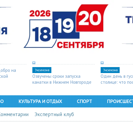
добро на
Эксклюзив
Эксклюзив
ской
Озвучены сроки запуска
Один день в гу
канатки в Нижнем Новгороде
столице: что п
в Арзамасе
ВО
КУЛЬТУРА И ОТДЫХ
СПОРТ
ПРОИСШЕС
Комментарии
Экспертный клуб