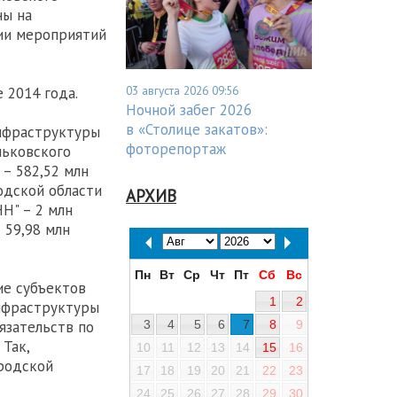
ны на
ии мероприятий
03 августа 2026 09:56
 2014 года.
Ночной забег 2026
в «Столице закатов»:
нфраструктуры
фоторепортаж
льковского
 – 582,52 млн
одской области
АРХИВ
Н" – 2 млн
 59,98 млн
Пн
Вт
Ср
Чт
Пт
Сб
Вс
ие субъектов
1
2
нфраструктуры
3
4
5
6
7
8
9
язательств по
Так,
10
11
12
13
14
15
16
родской
17
18
19
20
21
22
23
24
25
26
27
28
29
30