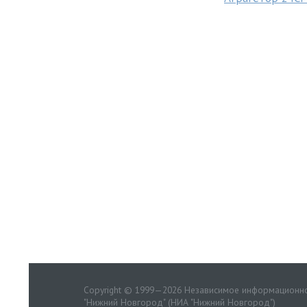
Copyright © 1999—2026 Независимое информационно
"Нижний Новгород" (НИА "Нижний Новгород")