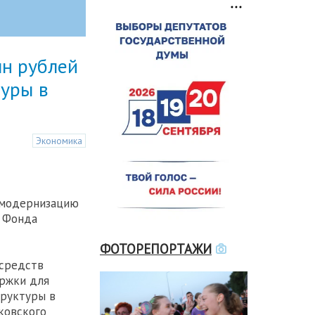
лн рублей
уры в
Экономика
а модернизацию
е Фонда
ФОТОРЕПОРТАЖИ
 средств
ержки для
труктуры в
ковского