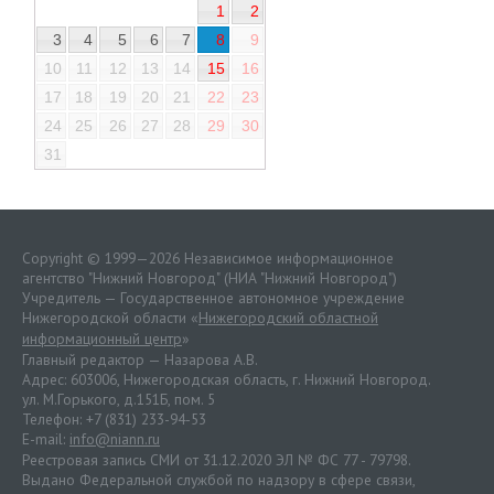
1
2
3
4
5
6
7
8
9
10
11
12
13
14
15
16
17
18
19
20
21
22
23
24
25
26
27
28
29
30
31
Copyright © 1999—2026 Независимое информационное
агентство "Нижний Новгород" (НИА "Нижний Новгород")
Учредитель — Государственное автономное учреждение
Нижегородской области «
Нижегородский областной
информационный центр
»
Главный редактор — Назарова А.В.
Адрес: 603006, Нижегородская область, г. Нижний Новгород.
ул. М.Горького, д.151Б, пом. 5
Телефон: +7 (831) 233-94-53
E-mail:
info@niann.ru
Реестровая запись СМИ от 31.12.2020 ЭЛ № ФС 77 - 79798.
Выдано Федеральной службой по надзору в сфере связи,