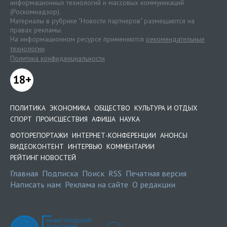
информационных технологий и массовых коммуникаций
(Роскомнадзор).
Материалы в рубрике "Новости партнеров" размещаются на
правах рекламы.
На информационном ресурсе применяются
рекомендательные
технологии
.
Политика конфиденциальности
18+
ПОЛИТИКА
ЭКОНОМИКА
ОБЩЕСТВО
КУЛЬТУРА И ОТДЫХ
СПОРТ
ПРОИСШЕСТВИЯ
АФИША
НАУКА
ФОТОРЕПОРТАЖИ
ИНТЕРНЕТ-КОНФЕРЕНЦИИ
АНОНСЫ
ВИДЕОКОНТЕНТ
ИНТЕРВЬЮ
КОММЕНТАРИИ
РЕЙТИНГ НОВОСТЕЙ
Главная
Подписка
Поиск
RSS
Печатная версия
Написать нам
Реклама на сайте
О редакции