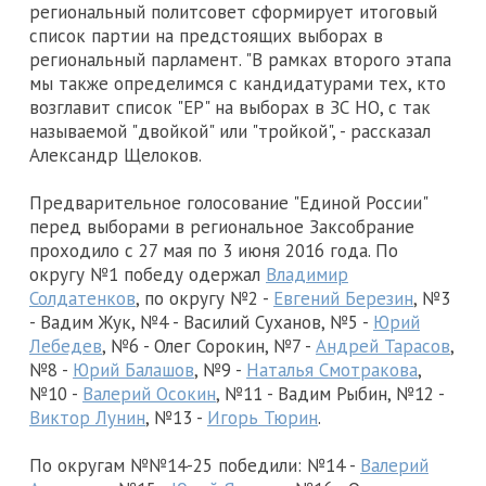
региональный политсовет сформирует итоговый
список партии на предстоящих выборах в
региональный парламент. "В рамках второго этапа
мы также определимся с кандидатурами тех, кто
возглавит список "ЕР" на выборах в ЗС НО, с так
называемой "двойкой" или "тройкой", - рассказал
Александр Щелоков.
Предварительное голосование "Единой России"
перед выборами в региональное Заксобрание
проходило с 27 мая по 3 июня 2016 года. По
округу №1 победу одержал
Владимир
Солдатенков
, по округу №2 -
Евгений Березин
, №3
- Вадим Жук, №4 - Василий Суханов, №5 -
Юрий
Лебедев
, №6 - Олег Сорокин, №7 -
Андрей Тарасов
,
№8 -
Юрий Балашов
, №9 -
Наталья Смотракова
,
№10 -
Валерий Осокин
, №11 - Вадим Рыбин, №12 -
Виктор Лунин
, №13 -
Игорь Тюрин
.
По округам №№14-25 победили: №14 -
Валерий