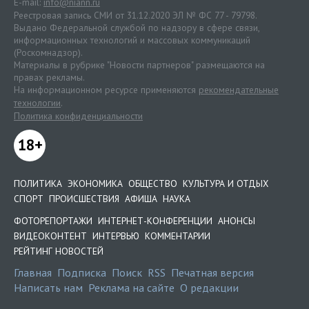
E-mail:
info@niann.ru
Реестровая запись СМИ от 31.12.2020 ЭЛ № ФС 77 - 79798.
Выдано Федеральной службой по надзору в сфере связи,
информационных технологий и массовых коммуникаций
(Роскомнадзор).
Материалы в рубрике "Новости партнеров" размещаются на
правах рекламы.
На информационном ресурсе применяются
рекомендательные
технологии
.
Политика конфиденциальности
18+
ПОЛИТИКА
ЭКОНОМИКА
ОБЩЕСТВО
КУЛЬТУРА И ОТДЫХ
СПОРТ
ПРОИСШЕСТВИЯ
АФИША
НАУКА
ФОТОРЕПОРТАЖИ
ИНТЕРНЕТ-КОНФЕРЕНЦИИ
АНОНСЫ
ВИДЕОКОНТЕНТ
ИНТЕРВЬЮ
КОММЕНТАРИИ
РЕЙТИНГ НОВОСТЕЙ
Главная
Подписка
Поиск
RSS
Печатная версия
Написать нам
Реклама на сайте
О редакции