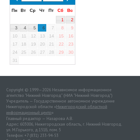
Пн
Вт
Ср
Чт
Пт
Сб
Вс
1
2
3
4
5
6
7
8
9
10
11
12
13
14
15
16
17
18
19
20
21
22
23
24
25
26
27
28
29
30
31
Copyright © 1999—2026 Независимое информационное
агентство "Нижний Новгород" (НИА "Нижний Новгород")
Учредитель — Государственное автономное учреждение
Нижегородской области «
Нижегородский областной
информационный центр
»
Главный редактор — Назарова А.В.
Адрес: 603006, Нижегородская область, г. Нижний Новгород.
ул. М.Горького, д.151Б, пом. 5
Телефон: +7 (831) 233-94-53