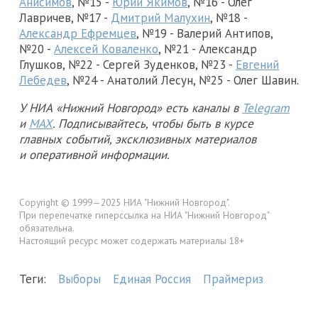
Анисимов
, №15 -
Юрий Якимов
, №16 - Олег
Лавричев, №17 -
Дмитрий Малухин
, №18 -
Александр Ефремцев
, №19 - Валерий Антипов,
№20 -
Алексей Коваленко
, №21 - Александр
Глушков, №22 - Сергей Зуденков, №23 -
Евгений
Лебедев
, №24 - Анатолий Лесун, №25 - Олег Шавин.
У НИА «Нижний Новгород» есть каналы в
Telegram
и
MAX
. Подписывайтесь, чтобы быть в курсе
главных событий, эксклюзивных материалов
и оперативной информации.
Copyright © 1999—2025 НИА "Нижний Новгород".
При перепечатке гиперссылка на НИА "Нижний Новгород"
обязательна.
Настоящий ресурс может содержать материалы 18+
Теги:
Выборы
Единая Россия
Праймериз