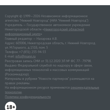
Copyright © 1999—2026 Независимое информационное
агентство "Нижний Новгород" (НИА "Нижний Новгород")
Учредитель — Государственное автономное учреждение
Нижегородской области «
Нижегородский областной
информационный центр
»
Главный редактор — Назарова А.В.
Адрес: 603006, Нижегородская область, г. Нижний Новгород.
ул. М.Горького, д.151Б, пом. 5
Телефон: +7 (831) 233-94-53
E-mail:
info@niann.ru
Реестровая запись СМИ от 31.12.2020 ЭЛ № ФС 77 - 79798.
Выдано Федеральной службой по надзору в сфере связи,
информационных технологий и массовых коммуникаций
(Роскомнадзор).
Материалы в рубрике "Новости партнеров" размещаются на
правах рекламы.
На информационном ресурсе применяются
рекомендательные
технологии
.
Политика конфиденциальности
18+