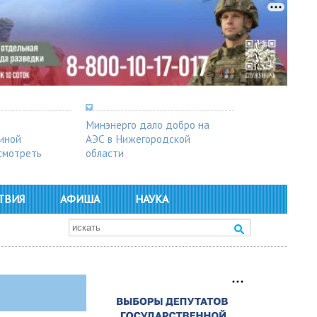
Минэнерго дало добро на
синой
АЭС в Нижегородской
осмотреть
области
ТВИЯ
АФИША
НАУКА