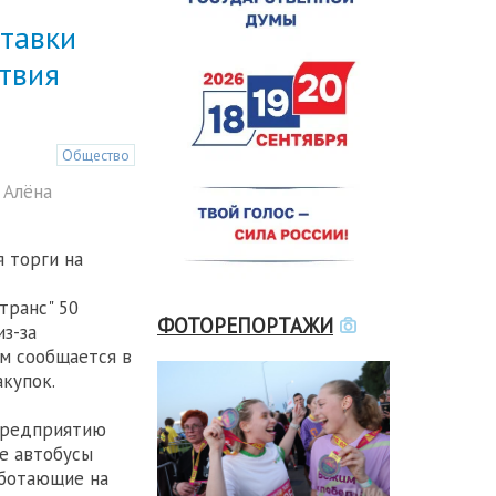
ставки
ствия
Общество
 Алёна
 торги на
транс" 50
ФОТОРЕПОРТАЖИ
из-за
ом сообщается в
акупок.
 предприятию
е автобусы
аботающие на