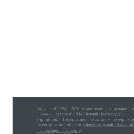
Copyright © 1999—2026 Независимое информационно
"Нижний Новгород" (НИА "Нижний Новгород")
Учредитель — Государственное автономное учрежд
Нижегородской области «
Нижегородский областной
информационный центр
»