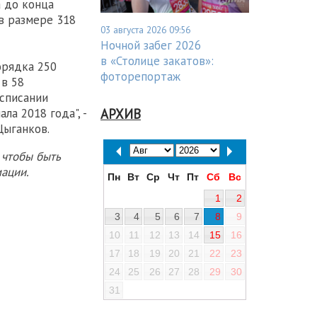
а до конца
 в размере 318
03 августа 2026 09:56
Ночной забег 2026
в «Столице закатов»:
орядка 250
фоторепортаж
 в 58
 списании
АРХИВ
ла 2018 года", -
Цыганков.
 чтобы быть
ации.
Пн
Вт
Ср
Чт
Пт
Сб
Вс
1
2
3
4
5
6
7
8
9
10
11
12
13
14
15
16
17
18
19
20
21
22
23
24
25
26
27
28
29
30
31