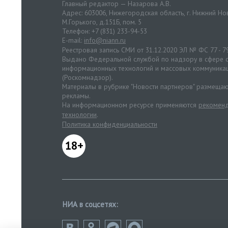
Главный редактор — Назарова А.В.
Адрес: 603006, Нижегородская область, г. Нижний Нов
М.Горького, д.151Б, пом. 5
Телефон: +7 (831) 233-94-53
E-mail:
info@niann.ru
Реестровая запись СМИ от 31.12.2020 ЭЛ № ФС 77 - 7
Выдано Федеральной службой по надзору в сфере с
информационных технологий и массовых коммуника
(Роскомнадзор).
Материалы в рубрике "Новости партнеров" размещаю
рекламы.
На информационном ресурсе применяются
рекоменд
технологии
.
Политика конфиденциальности
18+
НИА в соцсетях: