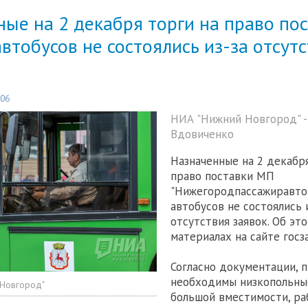
ые на 2 декабря торги на право по
втобусов не состоялись из-за отсут
:06
НИА "Нижний Новгород" -
Вдовиченко
Назначенные на 2 декабря
право поставки МП
"Нижегородпассажиравто
автобусов не состоялись 
отсутствия заявок. Об эт
материалах на сайте госз
Согласно документации,
необходимы низкопольны
 Новгород"
большой вместимости, р