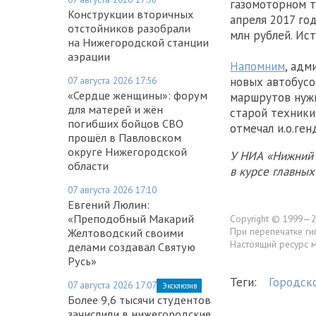
газомоторном т
Конструкции вторичных
апреля 2017 го
отстойников разобрали
млн рублей. Ис
на Нижегородской станции
аэрации
Напомним
, адм
07 августа 2026 17:56
новых автобусо
«Сердце женщины»: форум
маршрутов нужн
для матерей и жён
старой техники,
погибших бойцов СВО
отмечал и.о.ге
прошёл в Павловском
округе Нижегородской
У НИА «Нижний 
области
в курсе главны
07 августа 2026 17:10
Евгений Люлин:
«Преподобный Макарий
Copyright © 1999—2
При перепечатке ги
Желтоводский своими
Настоящий ресурс 
делами создавал Святую
Русь»
Теги:
Городск
07 августа 2026 17:07
Эксклюзив
Более 9,6 тысячи студентов
зачислили в нижегородские