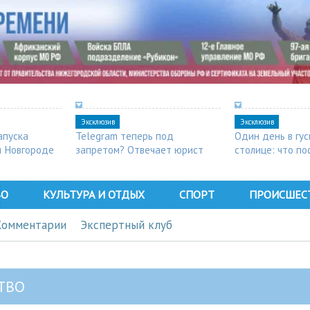
Эксклюзив
Эксклюзив
апуска
Telegram теперь под
Один день в гу
м Новгороде
запретом? Отвечает юрист
столице: что п
в Арзамасе
ВО
КУЛЬТУРА И ОТДЫХ
СПОРТ
ПРОИСШЕС
Комментарии
Экспертный клуб
ТВО