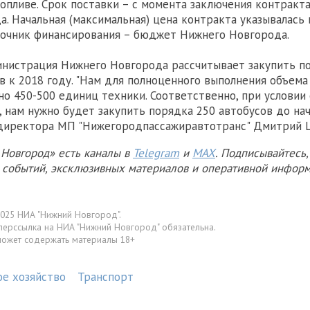
опливе. Срок поставки – с момента заключения контракт
да. Начальная (максимальная) цена контракта указывалась
точник финансирования – бюджет Нижнего Новгорода.
инистрация Нижнего Новгорода рассчитывает закупить п
в к 2018 году. "Нам для полноценного выполнения объема
о 450-500 единиц техники. Соответственно, при условии
 нам нужно будет закупить порядка 250 автобусов до нача
ндиректора МП "Нижегородпассажиравтотранс" Дмитрий 
Новгород» есть каналы в
Telegram
и
MAX
. Подписывайтесь,
х событий, эксклюзивных материалов и оперативной информ
025 НИА "Нижний Новгород".
перссылка на НИА "Нижний Новгород" обязательна.
может содержать материалы 18+
ое хозяйство
Транспорт