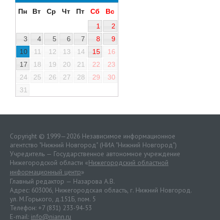
Пн
Вт
Ср
Чт
Пт
Сб
Вс
1
2
3
4
5
6
7
8
9
10
11
12
13
14
15
16
17
18
19
20
21
22
23
24
25
26
27
28
29
30
31
Copyright © 1999—2026 Независимое информационное
агентство "Нижний Новгород" (НИА "Нижний Новгород")
Учредитель — Государственное автономное учреждение
Нижегородской области «
Нижегородский областной
информационный центр
»
Главный редактор — Назарова А.В.
Адрес: 603006, Нижегородская область, г. Нижний Новгород.
ул. М.Горького, д.151Б, пом. 5
Телефон: +7 (831) 233-94-53
E-mail:
info@niann.ru