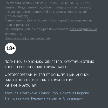
Реестровая запись СМИ от 31.12.2020 ЭЛ № ФС 77 - 79798.
Выдано Федеральной службой по надзору в сфере связи,
информационных технологий и массовых коммуникаций
(Роскомнадзор).
Материалы в рубрике "Новости партнеров" размещаются на
правах рекламы.
На информационном ресурсе применяются
рекомендательные
технологии
.
Политика конфиденциальности
18+
ПОЛИТИКА
ЭКОНОМИКА
ОБЩЕСТВО
КУЛЬТУРА И ОТДЫХ
СПОРТ
ПРОИСШЕСТВИЯ
АФИША
НАУКА
ФОТОРЕПОРТАЖИ
ИНТЕРНЕТ-КОНФЕРЕНЦИИ
АНОНСЫ
ВИДЕОКОНТЕНТ
ИНТЕРВЬЮ
КОММЕНТАРИИ
РЕЙТИНГ НОВОСТЕЙ
Главная
Подписка
Поиск
RSS
Печатная версия
Написать нам
Реклама на сайте
О редакции