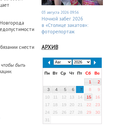
щает
03 августа 2026 09:56
Ночной забег 2026
 Новгорода
в «Столице закатов»:
недопустимости
фоторепортаж
АРХИВ
бязании снести
 чтобы быть
ации.
Пн
Вт
Ср
Чт
Пт
Сб
Вс
1
2
3
4
5
6
7
8
9
10
11
12
13
14
15
16
17
18
19
20
21
22
23
24
25
26
27
28
29
30
а
31