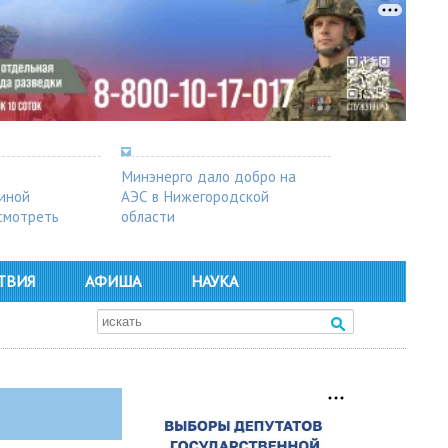
Минэнерго дало добро на
синой
АЭС в Нижегородской
осмотреть
области
ТВИЯ
АФИША
НАУКА