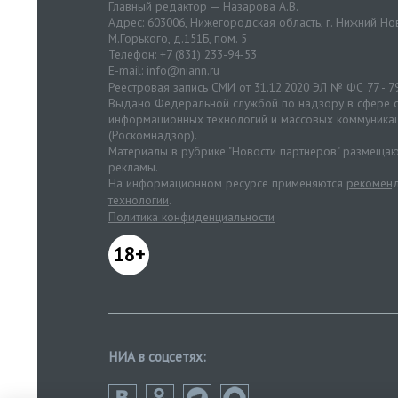
Главный редактор — Назарова А.В.
Адрес: 603006, Нижегородская область, г. Нижний Нов
М.Горького, д.151Б, пом. 5
Телефон: +7 (831) 233-94-53
E-mail:
info@niann.ru
Реестровая запись СМИ от 31.12.2020 ЭЛ № ФС 77 - 7
Выдано Федеральной службой по надзору в сфере с
информационных технологий и массовых коммуника
(Роскомнадзор).
Материалы в рубрике "Новости партнеров" размещаю
рекламы.
На информационном ресурсе применяются
рекоменд
технологии
.
Политика конфиденциальности
18+
НИА в соцсетях: