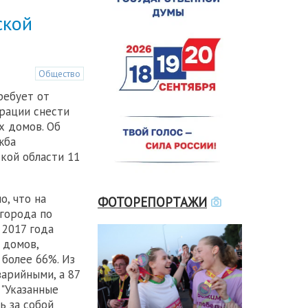
ской
Общество
ребует от
рации снести
х домов. Об
жба
кой области 11
о, что на
ФОТОРЕПОРТАЖИ
города по
 2017 года
 домов,
более 66%. Из
арийными, а 87
 "Указанные
ь за собой