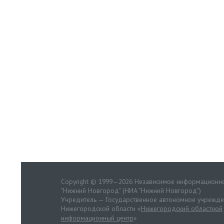
Copyright © 1999—2026 Независимое информационно
"Нижний Новгород" (НИА "Нижний Новгород")
Учредитель — Государственное автономное учрежд
Нижегородской области «
Нижегородский областной
информационный центр
»