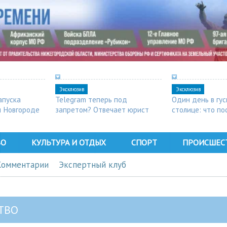
Эксклюзив
Эксклюзив
апуска
Telegram теперь под
Один день в гу
м Новгороде
запретом? Отвечает юрист
столице: что п
в Арзамасе
ВО
КУЛЬТУРА И ОТДЫХ
СПОРТ
ПРОИСШЕС
Комментарии
Экспертный клуб
ТВО