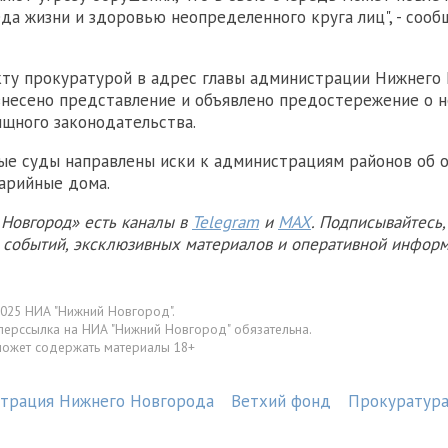
да жизни и здоровью неопределенного круга лиц", - сооб
ту прокуратурой в адрес главы администрации Нижнего
внесено представление и объявлено предостережение о 
щного законодательства.
ые суды направлены иски к администрациям районов об о
арийные дома.
Новгород» есть каналы в
Telegram
и
MAX
. Подписывайтесь,
х событий, эксклюзивных материалов и оперативной информ
025 НИА "Нижний Новгород".
перссылка на НИА "Нижний Новгород" обязательна.
может содержать материалы 18+
трация Нижнего Новгорода
Ветхий фонд
Прокуратур