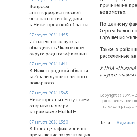
причинение вре
Вопросы
ведомство.
антитеррористической
безопасности обсудили
По данному фак
в Нижегородской области
Сергея Белова 
07 августа 2026 14:35
нарушения жили
22 населённых пункта
объединят в Чкаловском
Также в районн
округе ради газификации
расселенные ав
07 августа 2026 14:11
У НИА «Нижний 
В Нижегородской области
в курсе главны
выбрали лучшего лесного
пожарного
07 августа 2026 13:45
Copyright © 1999—2
Нижегородцы смогут сами
При перепечатке ги
открывать двери
Настоящий ресурс 
в трамваях «МиНиН»
07 августа 2026 13:30
Теги:
Админис
В Городце зафиксировано
превышение загрязняющих